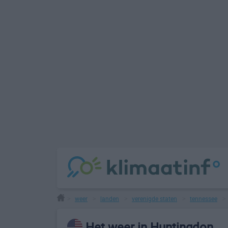
weer
landen
verenigde staten
tennessee
>
>
>
>
Het weer in Huntingdon