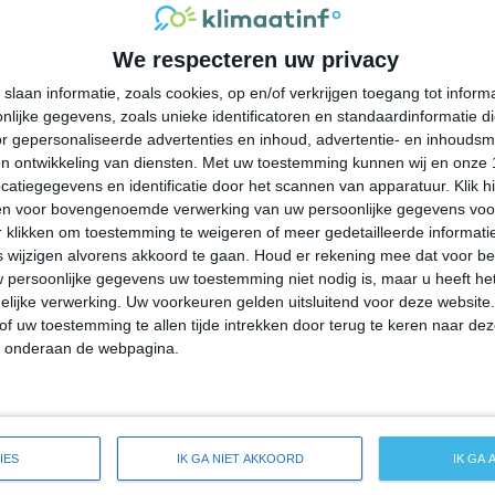
34°
22°
34°
22°
35°
22°
29°
21°
We respecteren uw privacy
31°C
33°C
32°C
27°C
24°C
slaan informatie, zoals cookies, op en/of verkrijgen toegang tot infor
lijke gegevens, zoals unieke identificatoren en standaardinformatie d
11:00
14:00
17:00
20:00
23:00
r gepersonaliseerde advertenties en inhoud, advertentie- en inhoudsm
n ontwikkeling van diensten.
Met uw toestemming kunnen wij en onze 
atiegegevens en identificatie door het scannen van apparatuur. Klik 
en voor bovengenoemde verwerking van uw persoonlijke gegevens voo
11:00
14:00
17:00
20:00
23:00
 klikken om toestemming te weigeren of meer gedetailleerde informatie
wijzigen alvorens akkoord te gaan.
Houd er rekening mee dat voor b
 persoonlijke gegevens uw toestemming niet nodig is, maar u heeft h
ZW 1
W 1
ZO 1
ZO 1
ZZO 1
lijke verwerking. Uw voorkeuren gelden uitsluitend voor deze website
of uw toestemming te allen tijde intrekken door terug te keren naar deze
" onderaan de webpagina.
11:00
14:00
17:00
20:00
23:00
ide weersverwachting voor Huntingdon
IES
IK GA NIET AKKOORD
IK GA