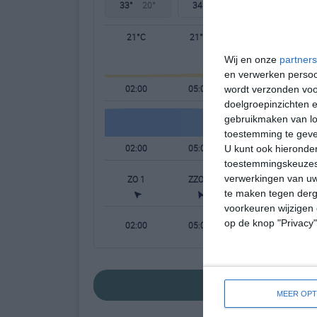
33°
20°
34°
22°
33°
22°
21°C
21°C
24°C
Wij en onze
partners
en verwerken persoon
02:00
05:00
08:00
wordt verzonden voo
doelgroepinzichten e
gebruikmaken van loc
toestemming te gev
02:00
05:00
08:00
U kunt ook hieronder
toestemmingskeuzes 
verwerkingen van uw
ZO 1
ZZO 1
Z 1
te maken tegen derge
voorkeuren wijzigen 
op de knop "Privacy
02:00
05:00
08:00
bekijk de uitgebre
MEER OPT