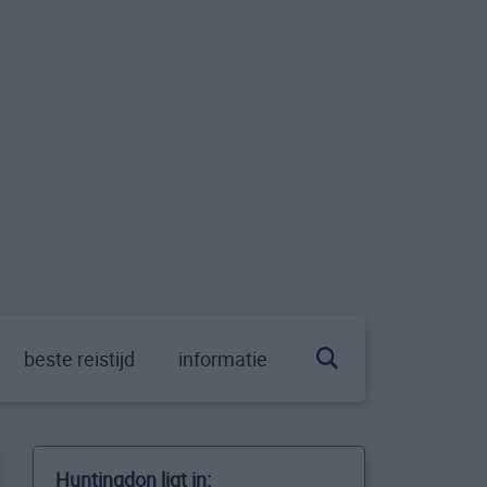
beste reistijd
informatie
Huntingdon ligt in: