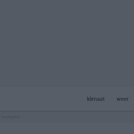
klimaat
weer
huntingdon
>