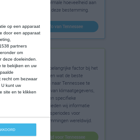
sneeuw en de normale hoeveelheid aan
zonneschijn voor deze bestemming.
klimaatinfo van Tennessee
matie op een apparaat
ie door een apparaat
eting,
1538 partners
hieronder om
Beste reistijd
r deze doeleinden.
 te bekijken en uw
Het weer is een belangrijke factor bij het
epaalde
reizen. Wil je weten wat de beste
et recht om bezwaar
maanden zijn om naar Tennessee te
. U kunt uw
reizen? Op basis van klimaatgegevens,
 site en te klikken
weersextremen en specifieke
weerinformatie bieden wij informatie
over de beste reisperiodes voor
duizenden bestemmingen wereldwijd.
 AKKOORD
beste reistijd voor Tennessee