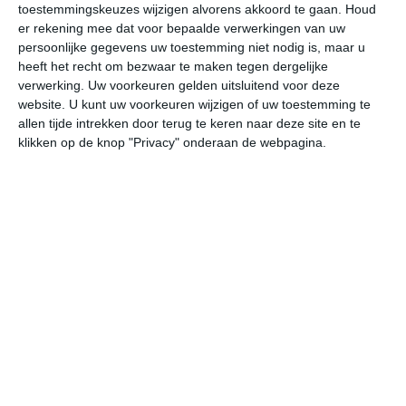
toestemmingskeuzes wijzigen alvorens akkoord te gaan.
Houd
W
er rekening mee dat voor bepaalde verwerkingen van uw
persoonlijke gegevens uw toestemming niet nodig is, maar u
do
vr
za
zo
ma
heeft het recht om bezwaar te maken tegen dergelijke
verwerking. Uw voorkeuren gelden uitsluitend voor deze
website. U kunt uw voorkeuren wijzigen of uw toestemming te
allen tijde intrekken door terug te keren naar deze site en te
30°
21°
31°
21°
31°
22°
32°
21°
32°
22°
klikken op de knop "Privacy" onderaan de webpagina.
28°C
27°C
23°C
22°C
21°C
22
16:00
19:00
22:00
01:00
04:00
07
16:00
19:00
22:00
01:00
04:00
07
ZZO 2
ZO 2
ZO 1
ZZO 1
ZZO 1
ZO