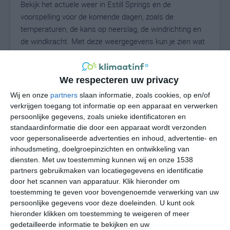
Bekijk het actuele weer in Estill Springs en de
voorspelling voor de komende dagen, zoals de
temperaturen, de kans op neerslag, de windrichting en
de windkracht. Met deze weergegevens kun je zien wat
voor weer je kunt verwachten in Estill Springs. Op basis
van de klimaatstatistieken beschrijven we het weer per
maand in Estill Springs. Dit is geen
We respecteren uw privacy
langetermijnverwachting, maar geeft het gemiddelde
Wij en onze
partners
slaan informatie, zoals cookies, op en/of
weerbeeld voor alle maanden van het jaar. Wil je de
verkrijgen toegang tot informatie op een apparaat en verwerken
uitgebreide weersverwachting voor Estill Springs zien?
persoonlijke gegevens, zoals unieke identificatoren en
Op de pagina met extra weerinformatie tonen we de
standaardinformatie die door een apparaat wordt verzonden
voor gepersonaliseerde advertenties en inhoud, advertentie- en
kans op sneeuw, de gevoelstemperatuur, de
inhoudsmeting, doelgroepinzichten en ontwikkeling van
zichtbaarheid, de UV-kracht, de luchtdruk en meer goede
diensten.
Met uw toestemming kunnen wij en onze 1538
weerinfo.
partners gebruikmaken van locatiegegevens en identificatie
door het scannen van apparatuur. Klik hieronder om
toestemming te geven voor bovengenoemde verwerking van uw
persoonlijke gegevens voor deze doeleinden. U kunt ook
26
N
°C
hieronder klikken om toestemming te weigeren of meer
L
gedetailleerde informatie te bekijken en uw