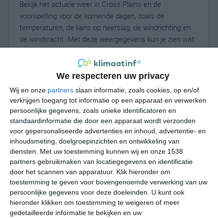
Bekijk het actuele weer in Cross Plains en de
voorspelling voor de komende dagen, zoals de
temperaturen, de kans op neerslag, de windrichting en
de windkracht. Met deze weergegevens kun je zien wat
voor weer je kunt verwachten in Cross Plains. Op basis
van de klimaatstatistieken beschrijven we het weer per
maand in Cross Plains. Dit is geen
We respecteren uw privacy
langetermijnverwachting, maar geeft het gemiddelde
Wij en onze
partners
slaan informatie, zoals cookies, op en/of
weerbeeld voor alle maanden van het jaar. Wil je de
verkrijgen toegang tot informatie op een apparaat en verwerken
uitgebreide weersverwachting voor Cross Plains zien?
persoonlijke gegevens, zoals unieke identificatoren en
Op de pagina met extra weerinformatie tonen we de
standaardinformatie die door een apparaat wordt verzonden
voor gepersonaliseerde advertenties en inhoud, advertentie- en
kans op sneeuw, de gevoelstemperatuur, de
inhoudsmeting, doelgroepinzichten en ontwikkeling van
zichtbaarheid, de UV-kracht, de luchtdruk en meer goede
diensten.
Met uw toestemming kunnen wij en onze 1538
weerinfo.
partners gebruikmaken van locatiegegevens en identificatie
door het scannen van apparatuur. Klik hieronder om
toestemming te geven voor bovengenoemde verwerking van uw
persoonlijke gegevens voor deze doeleinden. U kunt ook
27
N
°C
hieronder klikken om toestemming te weigeren of meer
L
gedetailleerde informatie te bekijken en uw