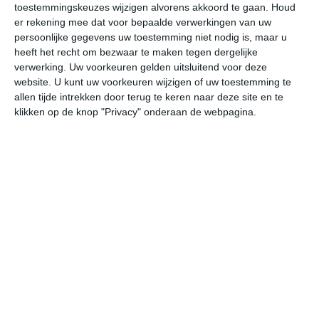
toestemmingskeuzes wijzigen alvorens akkoord te gaan.
Houd
W
er rekening mee dat voor bepaalde verwerkingen van uw
persoonlijke gegevens uw toestemming niet nodig is, maar u
vr
za
zo
ma
di
heeft het recht om bezwaar te maken tegen dergelijke
verwerking. Uw voorkeuren gelden uitsluitend voor deze
website. U kunt uw voorkeuren wijzigen of uw toestemming te
allen tijde intrekken door terug te keren naar deze site en te
33°
22°
33°
22°
33°
22°
33°
23°
33°
23°
klikken op de knop "Privacy" onderaan de webpagina.
33°C
31°C
27°C
25°C
24°C
23
14:00
17:00
20:00
23:00
02:00
05
14:00
17:00
20:00
23:00
02:00
05
ZZW 2
Z 2
ZZO 2
Z 2
ZZW 2
Z