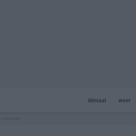
klimaat
weer
cornersville
>