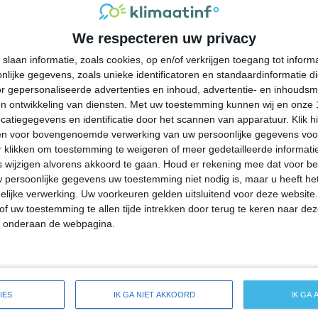
32°
22°
32°
22°
31°
20°
29°
19°
We respecteren uw privacy
24°C
23°C
22°C
21°C
26°C
slaan informatie, zoals cookies, op en/of verkrijgen toegang tot infor
lijke gegevens, zoals unieke identificatoren en standaardinformatie d
21:00
00:00
03:00
06:00
09:00
r gepersonaliseerde advertenties en inhoud, advertentie- en inhoudsm
n ontwikkeling van diensten.
Met uw toestemming kunnen wij en onze 
atiegegevens en identificatie door het scannen van apparatuur. Klik 
en voor bovengenoemde verwerking van uw persoonlijke gegevens voo
21:00
00:00
03:00
06:00
09:00
 klikken om toestemming te weigeren of meer gedetailleerde informatie
wijzigen alvorens akkoord te gaan.
Houd er rekening mee dat voor b
 persoonlijke gegevens uw toestemming niet nodig is, maar u heeft h
Z 1
Z 1
Z 1
Z 1
ZZW 1
lijke verwerking. Uw voorkeuren gelden uitsluitend voor deze website
of uw toestemming te allen tijde intrekken door terug te keren naar deze
" onderaan de webpagina.
21:00
00:00
03:00
06:00
09:00
ide weersverwachting voor Cornersville
IES
IK GA NIET AKKOORD
IK GA