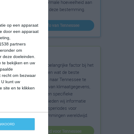
sneeuw en de normale hoeveelheid aan
zonneschijn voor deze bestemming.
klimaatinfo van Tennessee
matie op een apparaat
ie door een apparaat
eting,
1538 partners
hieronder om
Beste reistijd
r deze doeleinden.
 te bekijken en uw
Het weer is een belangrijke factor bij het
epaalde
reizen. Wil je weten wat de beste
et recht om bezwaar
maanden zijn om naar Tennessee te
. U kunt uw
reizen? Op basis van klimaatgegevens,
 site en te klikken
weersextremen en specifieke
weerinformatie bieden wij informatie
over de beste reisperiodes voor
duizenden bestemmingen wereldwijd.
 AKKOORD
beste reistijd voor Tennessee