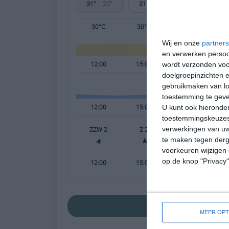
31°
20°
31°
21°
32°
21°
30°C
30°C
28°C
Wij en onze
partners
en verwerken persoon
12:00
15:00
18:00
wordt verzonden voo
doelgroepinzichten e
gebruikmaken van loc
toestemming te gev
12:00
15:00
18:00
U kunt ook hieronder
toestemmingskeuzes 
verwerkingen van uw
ZZW 2
Z 2
Z 2
te maken tegen derge
voorkeuren wijzigen 
op de knop "Privacy
12:00
15:00
18:00
bekijk de uitgebre
MEER OPT