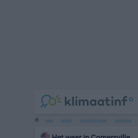
weer
landen
verenigde staten
tennessee
>
>
>
>
Het weer in Cornersville