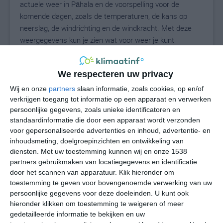
actuele weer in Pāhala en de voorspelling voor de
komende dagen, zoals de temperaturen, de kans op
neerslag, de windrichting en de windkracht. Met deze
weergegevens kun je zien wat voor weer je kunt
verwachten in Pāhala. Op basis van de
klimaatstatistieken beschrijven we het weer per maand
We respecteren uw privacy
in Pāhala. Dit is geen langetermijnverwachting, maar
geeft het gemiddelde weerbeeld voor alle maanden van
Wij en onze
partners
slaan informatie, zoals cookies, op en/of
het jaar. Wil je de uitgebreide weersverwachting voor
verkrijgen toegang tot informatie op een apparaat en verwerken
persoonlijke gegevens, zoals unieke identificatoren en
Pāhala zien? Op de pagina met extra weerinformatie
standaardinformatie die door een apparaat wordt verzonden
tonen we de kans op sneeuw, de gevoelstemperatuur,
voor gepersonaliseerde advertenties en inhoud, advertentie- en
de zichtbaarheid, de UV-kracht, de luchtdruk en meer
inhoudsmeting, doelgroepinzichten en ontwikkeling van
goede weerinfo.
diensten.
Met uw toestemming kunnen wij en onze 1538
partners gebruikmaken van locatiegegevens en identificatie
door het scannen van apparatuur. Klik hieronder om
toestemming te geven voor bovengenoemde verwerking van uw
27
N
°C
persoonlijke gegevens voor deze doeleinden. U kunt ook
hieronder klikken om toestemming te weigeren of meer
L
gedetailleerde informatie te bekijken en uw
W