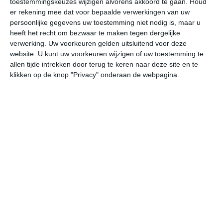
toestemmingskeuzes wijzigen alvorens akkoord te gaan.
Houd
er rekening mee dat voor bepaalde verwerkingen van uw
persoonlijke gegevens uw toestemming niet nodig is, maar u
ma
di
wo
do
vr
heeft het recht om bezwaar te maken tegen dergelijke
verwerking. Uw voorkeuren gelden uitsluitend voor deze
website. U kunt uw voorkeuren wijzigen of uw toestemming te
27°
26°
27°
26°
28°
26°
28°
26°
29°
19°
allen tijde intrekken door terug te keren naar deze site en te
klikken op de knop "Privacy" onderaan de webpagina.
27°C
26°C
26°C
27°C
27°C
27
02:00
05:00
08:00
11:00
14:00
17
02:00
05:00
08:00
11:00
14:00
17
ONO 5
ONO 5
ONO 5
O 5
O 5
O
02:00
05:00
08:00
11:00
14:00
17