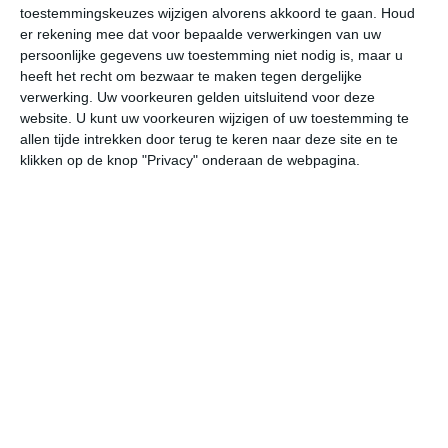
februari uit op 18 graden. Het aantal uren dat de zon
toestemmingskeuzes wijzigen alvorens akkoord te gaan.
Houd
zichtbaar is ligt in februari op deze bestemming rond de
er rekening mee dat voor bepaalde verwerkingen van uw
7 uur per dag. Binnen de hele maand valt er gedurende
persoonlijke gegevens uw toestemming niet nodig is, maar u
ongeveer 13 dagen neerslag. Als je kijkt naar de
heeft het recht om bezwaar te maken tegen dergelijke
verwerking. Uw voorkeuren gelden uitsluitend voor deze
langjarige gemiddeldes dan zorgt dat voor een maand
website. U kunt uw voorkeuren wijzigen of uw toestemming te
met vrij veel neerslag.
allen tijde intrekken door terug te keren naar deze site en te
klikken op de knop "Privacy" onderaan de webpagina.
Het weer in maart
In de maand maart ligt de gemiddelde
maximumtemperatuur in Niihau rond de 25 graden
Celsius. De gemiddelde minimumtemperatuur komt in
maart uit op 19 graden. Het aantal uren dat de zon
zichtbaar is ligt in maart op deze bestemming rond de 7
uur per dag. Binnen de hele maand valt er gedurende
ongeveer 16 dagen neerslag. Als je kijkt naar de
langjarige gemiddeldes dan zorgt dat voor een maand
met vrij veel neerslag.