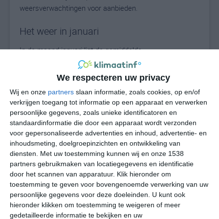
weersverwachtingen voor aanbieden.
Het weer in januari
In de maand januari ligt de gemiddelde
maximumtemperatuur in Niihau rond de 25 graden
Celsius. De gemiddelde minimumtemperatuur komt in
We respecteren uw privacy
januari uit op 18 graden. Het aantal uren dat de zon
Wij en onze
partners
slaan informatie, zoals cookies, op en/of
zichtbaar is ligt in januari op deze bestemming rond de 6
verkrijgen toegang tot informatie op een apparaat en verwerken
uur per dag. Binnen de hele maand valt er gedurende
persoonlijke gegevens, zoals unieke identificatoren en
ongeveer 13 dagen neerslag. Als je kijkt naar de
standaardinformatie die door een apparaat wordt verzonden
langjarige gemiddeldes dan zorgt dat voor een natte
voor gepersonaliseerde advertenties en inhoud, advertentie- en
maand.
inhoudsmeting, doelgroepinzichten en ontwikkeling van
diensten.
Met uw toestemming kunnen wij en onze 1538
partners gebruikmaken van locatiegegevens en identificatie
Het weer in februari
door het scannen van apparatuur. Klik hieronder om
toestemming te geven voor bovengenoemde verwerking van uw
In de maand februari ligt de gemiddelde
persoonlijke gegevens voor deze doeleinden. U kunt ook
maximumtemperatuur in Niihau rond de 25 graden
hieronder klikken om toestemming te weigeren of meer
Celsius. De gemiddelde minimumtemperatuur komt in
gedetailleerde informatie te bekijken en uw