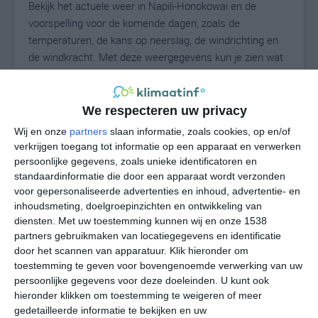
Bekijk het actuele weer in Napili-Honokowai en de
voorspelling voor de komende dagen, zoals de
temperaturen, de kans op neerslag, de windrichting en
de windkracht. Met deze weergegevens kun je zien wat
voor weer je kunt verwachten in Napili-Honokowai. Op
basis van de klimaatstatistieken beschrijven we het
weer per maand in Napili-Honokowai. Dit is geen
We respecteren uw privacy
langetermijnverwachting, maar geeft het gemiddelde
Wij en onze
partners
slaan informatie, zoals cookies, op en/of
weerbeeld voor alle maanden van het jaar. Wil je de
verkrijgen toegang tot informatie op een apparaat en verwerken
uitgebreide weersverwachting voor Napili-Honokowai
persoonlijke gegevens, zoals unieke identificatoren en
zien? Op de pagina met extra weerinformatie tonen we
standaardinformatie die door een apparaat wordt verzonden
voor gepersonaliseerde advertenties en inhoud, advertentie- en
de kans op sneeuw, de gevoelstemperatuur, de
inhoudsmeting, doelgroepinzichten en ontwikkeling van
zichtbaarheid, de UV-kracht, de luchtdruk en meer goede
diensten.
Met uw toestemming kunnen wij en onze 1538
weerinfo.
partners gebruikmaken van locatiegegevens en identificatie
door het scannen van apparatuur. Klik hieronder om
toestemming te geven voor bovengenoemde verwerking van uw
persoonlijke gegevens voor deze doeleinden. U kunt ook
27
N
°C
hieronder klikken om toestemming te weigeren of meer
L
gedetailleerde informatie te bekijken en uw