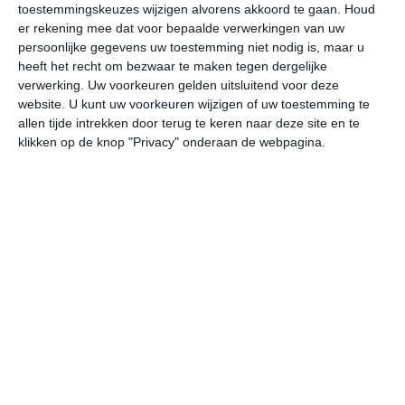
toestemmingskeuzes wijzigen alvorens akkoord te gaan.
Houd
W
er rekening mee dat voor bepaalde verwerkingen van uw
persoonlijke gegevens uw toestemming niet nodig is, maar u
vr
za
zo
ma
di
heeft het recht om bezwaar te maken tegen dergelijke
verwerking. Uw voorkeuren gelden uitsluitend voor deze
website. U kunt uw voorkeuren wijzigen of uw toestemming te
allen tijde intrekken door terug te keren naar deze site en te
29°
25°
29°
25°
28°
25°
29°
25°
29°
24°
klikken op de knop "Privacy" onderaan de webpagina.
25°C
25°C
28°C
29°C
28°C
27
04:00
07:00
10:00
13:00
16:00
19
04:00
07:00
10:00
13:00
16:00
19
NNO 2
NNO 2
NNO 2
NNO 3
NNO 3
NN