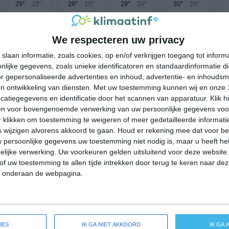
29°
25°
29°
25°
29°
24°
30°
25°
26°C
26°C
26°C
26°C
25°C
We respecteren uw privacy
slaan informatie, zoals cookies, op en/of verkrijgen toegang tot infor
14:00
17:00
20:00
23:00
02:00
lijke gegevens, zoals unieke identificatoren en standaardinformatie d
r gepersonaliseerde advertenties en inhoud, advertentie- en inhoudsm
n ontwikkeling van diensten.
Met uw toestemming kunnen wij en onze 
atiegegevens en identificatie door het scannen van apparatuur. Klik 
14:00
17:00
20:00
23:00
02:00
en voor bovengenoemde verwerking van uw persoonlijke gegevens voo
 klikken om toestemming te weigeren of meer gedetailleerde informatie
ONO 4
NO 5
NO 4
ONO 4
ONO 4
wijzigen alvorens akkoord te gaan.
Houd er rekening mee dat voor b
 persoonlijke gegevens uw toestemming niet nodig is, maar u heeft h
lijke verwerking. Uw voorkeuren gelden uitsluitend voor deze website
14:00
17:00
20:00
23:00
02:00
of uw toestemming te allen tijde intrekken door terug te keren naar deze
" onderaan de webpagina.
breide weersverwachting voor Koloa
IES
IK GA NIET AKKOORD
IK GA