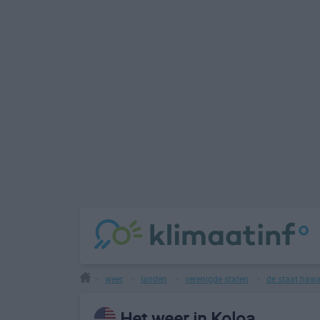
weer
landen
verenigde staten
de staat hawa
>
>
>
>
Het weer in Koloa