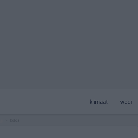
klimaat
weer
ii
koloa
>