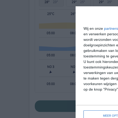
28°
23°
29°
25°
29°
25°
25°C
26°C
26°C
Wij en onze
partners
05:00
08:00
11:00
en verwerken persoon
wordt verzonden voo
doelgroepinzichten e
gebruikmaken van loc
05:00
08:00
11:00
toestemming te gev
U kunt ook hieronder
NO 3
NO 4
NO 4
toestemmingskeuzes 
verwerkingen van uw
te maken tegen derge
05:00
08:00
11:00
voorkeuren wijzigen 
op de knop "Privacy
bekijk de uitge
MEER OPT