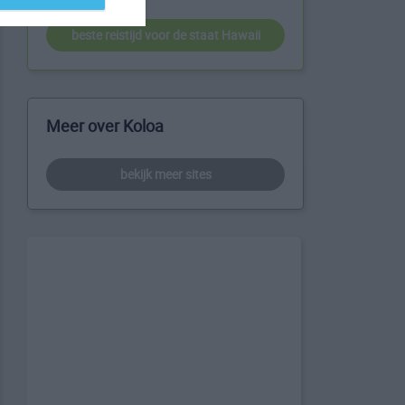
beste reistijd voor de staat Hawaii
Meer over Koloa
bekijk meer sites