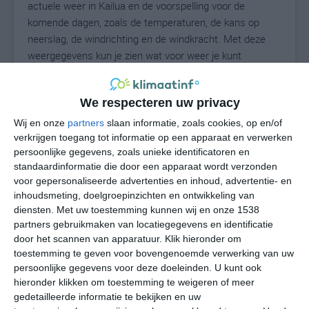
actuele weer in Kailua en de voorspelling voor de
komende dagen, zoals de temperaturen, de kans op
neerslag, de windrichting en de windkracht. Met deze
weergegevens kun je zien wat voor weer je kunt
verwachten in Kailua. Op basis van de
klimaatstatistieken beschrijven we het weer per maand
We respecteren uw privacy
in Kailua. Dit is geen langetermijnverwachting, maar
geeft het gemiddelde weerbeeld voor alle maanden van
Wij en onze
partners
slaan informatie, zoals cookies, op en/of
het jaar. Wil je de uitgebreide weersverwachting voor
verkrijgen toegang tot informatie op een apparaat en verwerken
persoonlijke gegevens, zoals unieke identificatoren en
Kailua zien? Op de pagina met extra weerinformatie
standaardinformatie die door een apparaat wordt verzonden
tonen we de kans op sneeuw, de gevoelstemperatuur,
voor gepersonaliseerde advertenties en inhoud, advertentie- en
de zichtbaarheid, de UV-kracht, de luchtdruk en meer
inhoudsmeting, doelgroepinzichten en ontwikkeling van
goede weerinfo.
diensten.
Met uw toestemming kunnen wij en onze 1538
partners gebruikmaken van locatiegegevens en identificatie
door het scannen van apparatuur. Klik hieronder om
toestemming te geven voor bovengenoemde verwerking van uw
26
N
°C
persoonlijke gegevens voor deze doeleinden. U kunt ook
hieronder klikken om toestemming te weigeren of meer
L
gedetailleerde informatie te bekijken en uw
W