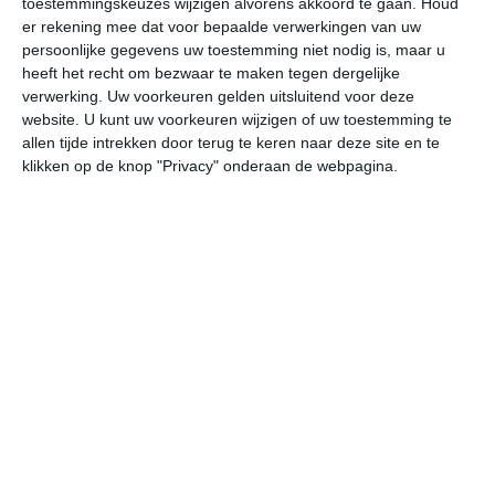
toestemmingskeuzes wijzigen alvorens akkoord te gaan.
Houd
er rekening mee dat voor bepaalde verwerkingen van uw
persoonlijke gegevens uw toestemming niet nodig is, maar u
vr
za
zo
ma
di
heeft het recht om bezwaar te maken tegen dergelijke
verwerking. Uw voorkeuren gelden uitsluitend voor deze
website. U kunt uw voorkeuren wijzigen of uw toestemming te
28°
24°
28°
24°
28°
24°
27°
24°
28°
24°
allen tijde intrekken door terug te keren naar deze site en te
klikken op de knop "Privacy" onderaan de webpagina.
25°C
28°C
28°C
27°C
25°C
24
08:00
11:00
14:00
17:00
20:00
23
08:00
11:00
14:00
17:00
20:00
23
ONO 3
ONO 3
ONO 3
ONO 4
ONO 3
ON
08:00
11:00
14:00
17:00
20:00
23