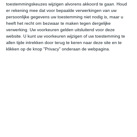
februari uit op 17 graden. Het aantal uren dat de zon
toestemmingskeuzes wijzigen alvorens akkoord te gaan.
Houd
zichtbaar is ligt in februari op deze bestemming rond de
er rekening mee dat voor bepaalde verwerkingen van uw
7 uur per dag. Binnen de hele maand valt er gedurende
persoonlijke gegevens uw toestemming niet nodig is, maar u
ongeveer 9 dagen neerslag. Als je kijkt naar de langjarige
heeft het recht om bezwaar te maken tegen dergelijke
verwerking. Uw voorkeuren gelden uitsluitend voor deze
gemiddeldes dan zorgt dat voor niet zoveel neerslag
website. U kunt uw voorkeuren wijzigen of uw toestemming te
deze maand.
allen tijde intrekken door terug te keren naar deze site en te
klikken op de knop "Privacy" onderaan de webpagina.
Het weer in maart
In de maand maart ligt de gemiddelde
maximumtemperatuur in Kaho'olawe rond de 27 graden
Celsius. De gemiddelde minimumtemperatuur komt in
maart uit op 17 graden. Het aantal uren dat de zon
zichtbaar is ligt in maart op deze bestemming rond de 8
uur per dag. Binnen de hele maand valt er gedurende
ongeveer 9 dagen neerslag. Als je kijkt naar de langjarige
gemiddeldes dan zorgt dat voor niet zoveel neerslag
deze maand.