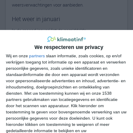
weersverwachtingen voor aanbieden.
Het weer in januari
In de maand januari ligt de gemiddelde
maximumtemperatuur in Kaho'olawe rond de 27 graden
Celsius. De gemiddelde minimumtemperatuur komt in
We respecteren uw privacy
januari uit op 17 graden. Het aantal uren dat de zon
Wij en onze
partners
slaan informatie, zoals cookies, op en/of
zichtbaar is ligt in januari op deze bestemming rond de 7
verkrijgen toegang tot informatie op een apparaat en verwerken
uur per dag. Binnen de hele maand valt er gedurende
persoonlijke gegevens, zoals unieke identificatoren en
ongeveer 10 dagen neerslag. Als je kijkt naar de
standaardinformatie die door een apparaat wordt verzonden
langjarige gemiddeldes dan zorgt dat voor een redelijke
voor gepersonaliseerde advertenties en inhoud, advertentie- en
hoeveelheid neerslag gedurende deze maand.
inhoudsmeting, doelgroepinzichten en ontwikkeling van
diensten.
Met uw toestemming kunnen wij en onze 1538
partners gebruikmaken van locatiegegevens en identificatie
Het weer in februari
door het scannen van apparatuur. Klik hieronder om
toestemming te geven voor bovengenoemde verwerking van uw
In de maand februari ligt de gemiddelde
persoonlijke gegevens voor deze doeleinden. U kunt ook
maximumtemperatuur in Kaho'olawe rond de 27 graden
hieronder klikken om toestemming te weigeren of meer
Celsius. De gemiddelde minimumtemperatuur komt in
gedetailleerde informatie te bekijken en uw