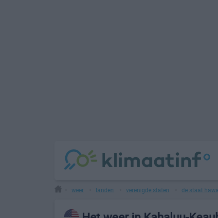
weer
landen
verenigde staten
de staat hawa
>
>
>
>
Het weer in Kahaluu-Keau