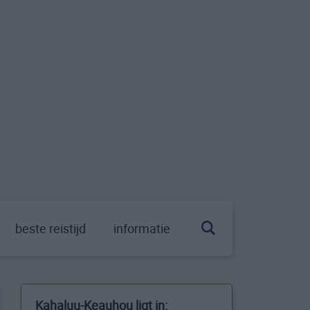
beste reistijd
informatie
Kahaluu-Keauhou ligt in: