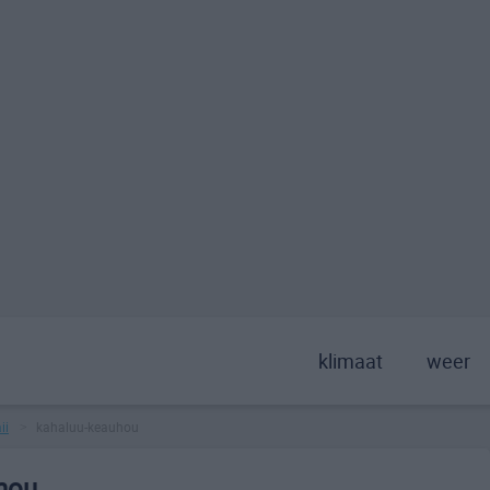
klimaat
weer
ii
kahaluu-keauhou
>
hou