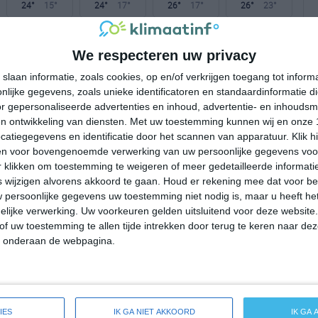
24°
15°
24°
17°
26°
17°
26°
23°
20°C
20°C
20°C
23°C
23°C
We respecteren uw privacy
slaan informatie, zoals cookies, op en/of verkrijgen toegang tot infor
23:00
02:00
05:00
08:00
11:00
lijke gegevens, zoals unieke identificatoren en standaardinformatie d
r gepersonaliseerde advertenties en inhoud, advertentie- en inhoudsm
n ontwikkeling van diensten.
Met uw toestemming kunnen wij en onze 
atiegegevens en identificatie door het scannen van apparatuur. Klik 
23:00
02:00
05:00
08:00
11:00
en voor bovengenoemde verwerking van uw persoonlijke gegevens voo
 klikken om toestemming te weigeren of meer gedetailleerde informatie
W 1
ZW 1
ZZO 1
Z 1
WZW 2
wijzigen alvorens akkoord te gaan.
Houd er rekening mee dat voor b
 persoonlijke gegevens uw toestemming niet nodig is, maar u heeft h
lijke verwerking. Uw voorkeuren gelden uitsluitend voor deze website
23:00
02:00
05:00
08:00
11:00
of uw toestemming te allen tijde intrekken door terug te keren naar deze
" onderaan de webpagina.
e weersverwachting voor Kahaluu-Keauhou
IES
IK GA NIET AKKOORD
IK GA