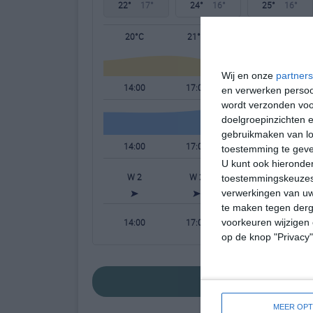
22°
17°
24°
16°
25°
16°
20°C
21°C
18°C
Wij en onze
partners
14:00
17:00
20:00
en verwerken persoon
wordt verzonden voo
doelgroepinzichten e
gebruikmaken van loc
14:00
17:00
20:00
toestemming te gev
U kunt ook hieronder
W 2
W 2
NW 1
toestemmingskeuzes 
verwerkingen van uw
te maken tegen derge
14:00
17:00
20:00
voorkeuren wijzigen 
op de knop "Privacy
bekijk de uitgebreid
MEER OPT