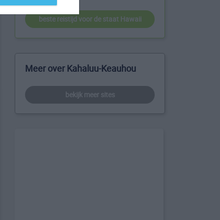
beste reistijd voor de staat Hawaii
Meer over Kahaluu-Keauhou
bekijk meer sites