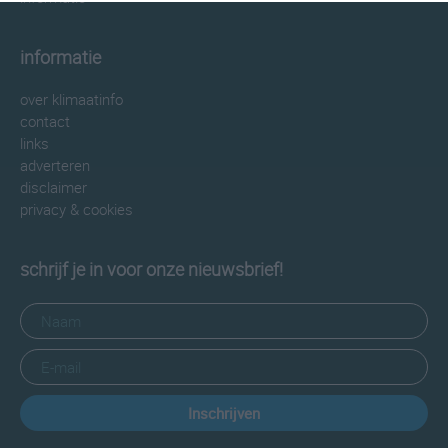
informatie
over klimaatinfo
contact
links
adverteren
disclaimer
privacy & cookies
schrijf je in voor onze nieuwsbrief!
Inschrijven