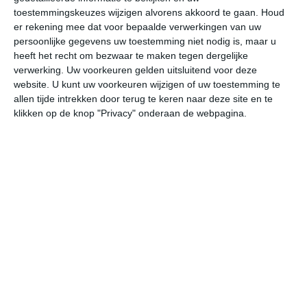
16
N
°C
toestemmingskeuzes wijzigen alvorens akkoord te gaan.
Houd
L
er rekening mee dat voor bepaalde verwerkingen van uw
persoonlijke gegevens uw toestemming niet nodig is, maar u
W
heeft het recht om bezwaar te maken tegen dergelijke
verwerking. Uw voorkeuren gelden uitsluitend voor deze
za
zo
ma
di
wo
website. U kunt uw voorkeuren wijzigen of uw toestemming te
allen tijde intrekken door terug te keren naar deze site en te
klikken op de knop "Privacy" onderaan de webpagina.
18°
13°
18°
14°
18°
12°
18°
14°
17°
13°
14°C
14°C
14°C
17°C
18°C
16
00:00
03:00
06:00
09:00
12:00
15
00:00
03:00
06:00
09:00
12:00
15
ZO 1
ZO 1
OZO 1
ZZW 1
ZW 2
WZ