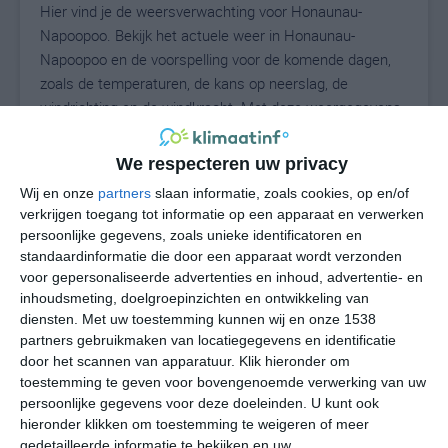
Hier vind je de weersverwachting voor Honaunau-
Napoopoo. Bekijk het actuele weer in Honaunau-
Napoopoo en de voorspelling voor de komende dagen,
zoals de temperaturen, de kans op neerslag, de
windrichting en de windkracht. Met deze weergegevens
kun je zien wat voor weer je kunt verwachten in
Honaunau-Napoopoo. Op basis van de
We respecteren uw privacy
klimaatstatistieken beschrijven we het weer per maand
Wij en onze
partners
slaan informatie, zoals cookies, op en/of
in Honaunau-Napoopoo. Dit is geen
verkrijgen toegang tot informatie op een apparaat en verwerken
langetermijnverwachting, maar geeft het gemiddelde
persoonlijke gegevens, zoals unieke identificatoren en
weerbeeld voor alle maanden van het jaar. Wil je de
standaardinformatie die door een apparaat wordt verzonden
uitgebreide weersverwachting voor Honaunau-
voor gepersonaliseerde advertenties en inhoud, advertentie- en
Napoopoo zien? Op de pagina met extra weerinformatie
inhoudsmeting, doelgroepinzichten en ontwikkeling van
diensten.
Met uw toestemming kunnen wij en onze 1538
tonen we de kans op sneeuw, de gevoelstemperatuur,
partners gebruikmaken van locatiegegevens en identificatie
de zichtbaarheid, de UV-kracht, de luchtdruk en meer
door het scannen van apparatuur. Klik hieronder om
goede weerinfo.
toestemming te geven voor bovengenoemde verwerking van uw
persoonlijke gegevens voor deze doeleinden. U kunt ook
hieronder klikken om toestemming te weigeren of meer
gedetailleerde informatie te bekijken en uw