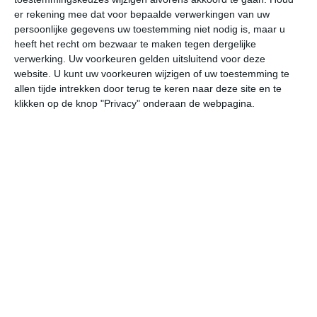
er rekening mee dat voor bepaalde verwerkingen van uw
vr
za
zo
ma
di
persoonlijke gegevens uw toestemming niet nodig is, maar u
heeft het recht om bezwaar te maken tegen dergelijke
verwerking. Uw voorkeuren gelden uitsluitend voor deze
29°
22°
28°
22°
28°
23°
28°
23°
29°
22°
website. U kunt uw voorkeuren wijzigen of uw toestemming te
allen tijde intrekken door terug te keren naar deze site en te
22°C
23°C
26°C
28°C
28°C
27
klikken op de knop "Privacy" onderaan de webpagina.
02:00
05:00
08:00
11:00
14:00
17
02:00
05:00
08:00
11:00
14:00
17
WZW 2
ZW 2
W 1
NO 3
NO 3
NN
02:00
05:00
08:00
11:00
14:00
17