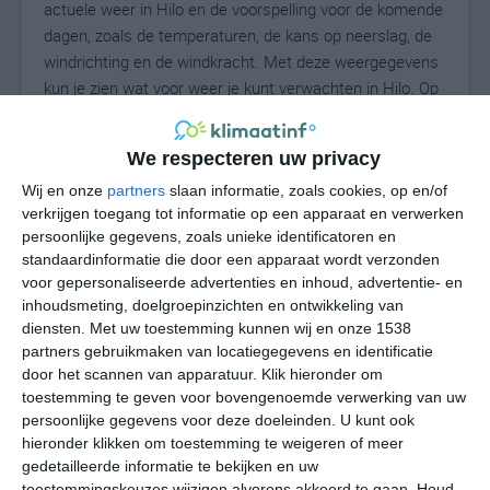
actuele weer in Hilo en de voorspelling voor de komende
dagen, zoals de temperaturen, de kans op neerslag, de
windrichting en de windkracht. Met deze weergegevens
kun je zien wat voor weer je kunt verwachten in Hilo. Op
basis van de klimaatstatistieken beschrijven we het
weer per maand in Hilo. Dit is geen
We respecteren uw privacy
langetermijnverwachting, maar geeft het gemiddelde
weerbeeld voor alle maanden van het jaar. Wil je de
Wij en onze
partners
slaan informatie, zoals cookies, op en/of
verkrijgen toegang tot informatie op een apparaat en verwerken
uitgebreide weersverwachting voor Hilo zien? Op de
persoonlijke gegevens, zoals unieke identificatoren en
pagina met extra weerinformatie tonen we de kans op
standaardinformatie die door een apparaat wordt verzonden
sneeuw, de gevoelstemperatuur, de zichtbaarheid, de
voor gepersonaliseerde advertenties en inhoud, advertentie- en
UV-kracht, de luchtdruk en meer goede weerinfo.
inhoudsmeting, doelgroepinzichten en ontwikkeling van
diensten.
Met uw toestemming kunnen wij en onze 1538
partners gebruikmaken van locatiegegevens en identificatie
door het scannen van apparatuur. Klik hieronder om
25
N
°C
toestemming te geven voor bovengenoemde verwerking van uw
persoonlijke gegevens voor deze doeleinden. U kunt ook
L
hieronder klikken om toestemming te weigeren of meer
W
gedetailleerde informatie te bekijken en uw
toestemmingskeuzes wijzigen alvorens akkoord te gaan.
Houd