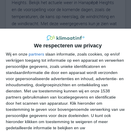
Heights. Bekijk het actuele weer in Hanapēpē Heights
en de voorspelling voor de komende dagen, zoals de
temperaturen, de kans op neerslag, de windrichting en
de windkracht. Met deze weergegevens kun je zien wat
voor weer je kunt verwachten in Hanapēpē Heights. Op
basis van de klimaatstatistieken beschrijven we het
weer per maand in Hanapēpē Heights. Dit is geen
We respecteren uw privacy
langetermijnverwachting, maar geeft het gemiddelde
Wij en onze
partners
slaan informatie, zoals cookies, op en/of
weerbeeld voor alle maanden van het jaar. Wil je de
verkrijgen toegang tot informatie op een apparaat en verwerken
uitgebreide weersverwachting voor Hanapēpē Heights
persoonlijke gegevens, zoals unieke identificatoren en
zien? Op de pagina met extra weerinformatie tonen we
standaardinformatie die door een apparaat wordt verzonden
voor gepersonaliseerde advertenties en inhoud, advertentie- en
de kans op sneeuw, de gevoelstemperatuur, de
inhoudsmeting, doelgroepinzichten en ontwikkeling van
zichtbaarheid, de UV-kracht, de luchtdruk en meer goede
diensten.
Met uw toestemming kunnen wij en onze 1538
weerinfo.
partners gebruikmaken van locatiegegevens en identificatie
door het scannen van apparatuur. Klik hieronder om
toestemming te geven voor bovengenoemde verwerking van uw
persoonlijke gegevens voor deze doeleinden. U kunt ook
26
N
°C
hieronder klikken om toestemming te weigeren of meer
L
gedetailleerde informatie te bekijken en uw