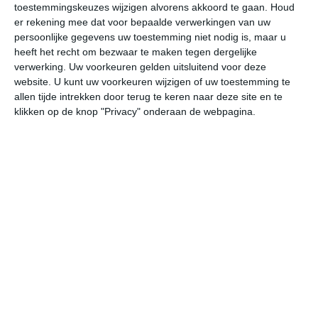
toestemmingskeuzes wijzigen alvorens akkoord te gaan.
Houd
W
er rekening mee dat voor bepaalde verwerkingen van uw
persoonlijke gegevens uw toestemming niet nodig is, maar u
vr
za
zo
ma
di
heeft het recht om bezwaar te maken tegen dergelijke
verwerking. Uw voorkeuren gelden uitsluitend voor deze
website. U kunt uw voorkeuren wijzigen of uw toestemming te
allen tijde intrekken door terug te keren naar deze site en te
26°
26°
27°
25°
27°
26°
27°
25°
27°
25°
klikken op de knop "Privacy" onderaan de webpagina.
26°C
26°C
25°C
26°C
26°C
27
00:00
03:00
06:00
09:00
12:00
15
00:00
03:00
06:00
09:00
12:00
15
ONO 3
NO 3
NO 3
ONO 3
O 4
O