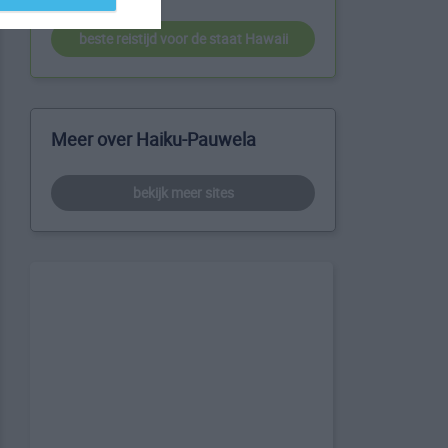
beste reistijd voor de staat Hawaii
Meer over Haiku-Pauwela
bekijk meer sites