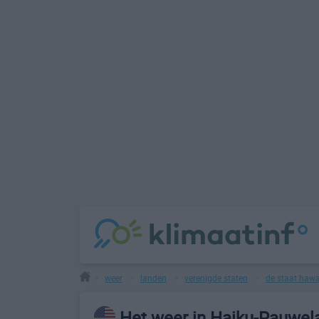
weer
landen
verenigde staten
de staat hawa
>
>
>
>
Het weer in Haiku-Pauwel