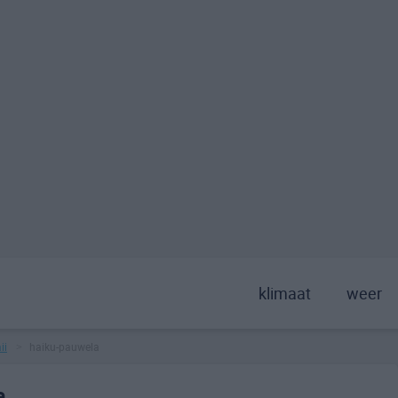
klimaat
weer
ii
haiku-pauwela
>
a