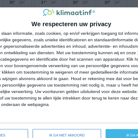
30°
24°
31°
24°
30°
23°
30°
24°
23°C
20°C
18°C
17°C
17°C
We respecteren uw privacy
slaan informatie, zoals cookies, op en/of verkrijgen toegang tot infor
15:00
18:00
21:00
00:00
03:00
lijke gegevens, zoals unieke identificatoren en standaardinformatie d
r gepersonaliseerde advertenties en inhoud, advertentie- en inhoudsm
n ontwikkeling van diensten.
Met uw toestemming kunnen wij en onze 
atiegegevens en identificatie door het scannen van apparatuur. Klik 
15:00
18:00
21:00
00:00
03:00
en voor bovengenoemde verwerking van uw persoonlijke gegevens voo
 klikken om toestemming te weigeren of meer gedetailleerde informatie
ONO 3
O 3
O 3
O 3
O 3
wijzigen alvorens akkoord te gaan.
Houd er rekening mee dat voor b
 persoonlijke gegevens uw toestemming niet nodig is, maar u heeft h
lijke verwerking. Uw voorkeuren gelden uitsluitend voor deze website
15:00
18:00
21:00
00:00
03:00
of uw toestemming te allen tijde intrekken door terug te keren naar deze
" onderaan de webpagina.
de weersverwachting voor Haiku-Pauwela
IES
IK GA NIET AKKOORD
IK GA