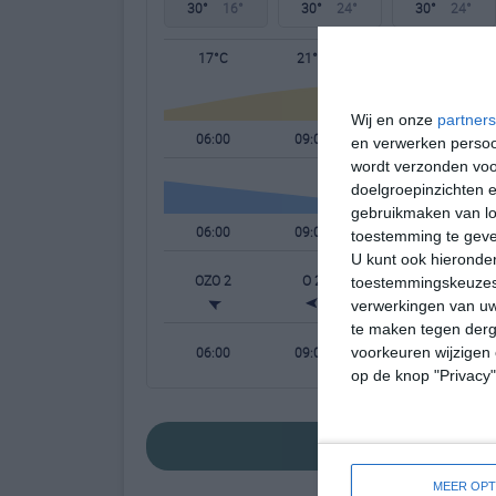
30°
16°
30°
24°
30°
24°
17°C
21°C
23°C
Wij en onze
partners
06:00
09:00
12:00
en verwerken persoon
wordt verzonden voo
doelgroepinzichten e
gebruikmaken van loc
06:00
09:00
12:00
toestemming te gev
U kunt ook hieronder
OZO 2
O 2
ONO 3
toestemmingskeuzes 
verwerkingen van uw
te maken tegen derge
06:00
09:00
12:00
voorkeuren wijzigen 
op de knop "Privacy
bekijk de uitgebrei
MEER OPT