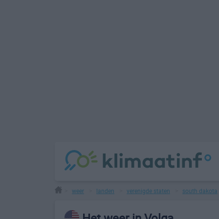
weer
landen
verenigde staten
south dakota
>
>
>
>
Het weer in Volga