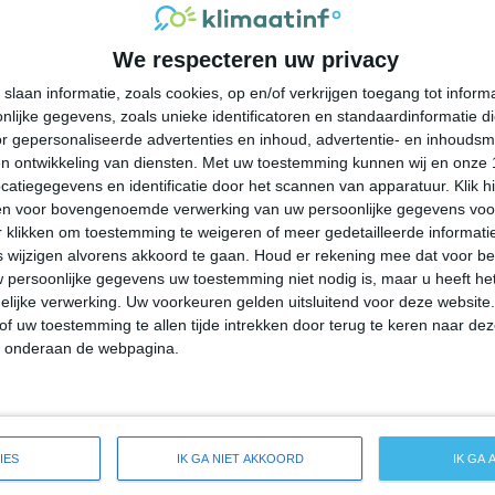
29°
16°
27°
17°
26°
15°
27°
14°
We respecteren uw privacy
19°C
18°C
19°C
23°C
25°C
slaan informatie, zoals cookies, op en/of verkrijgen toegang tot infor
lijke gegevens, zoals unieke identificatoren en standaardinformatie d
02:00
05:00
08:00
11:00
14:00
r gepersonaliseerde advertenties en inhoud, advertentie- en inhoudsm
n ontwikkeling van diensten.
Met uw toestemming kunnen wij en onze 
atiegegevens en identificatie door het scannen van apparatuur. Klik 
en voor bovengenoemde verwerking van uw persoonlijke gegevens voo
02:00
05:00
08:00
11:00
14:00
 klikken om toestemming te weigeren of meer gedetailleerde informatie
wijzigen alvorens akkoord te gaan.
Houd er rekening mee dat voor b
 persoonlijke gegevens uw toestemming niet nodig is, maar u heeft h
Z 4
Z 4
ZW 3
NNW 4
NNW 4
lijke verwerking. Uw voorkeuren gelden uitsluitend voor deze website
of uw toestemming te allen tijde intrekken door terug te keren naar deze
" onderaan de webpagina.
02:00
05:00
08:00
11:00
14:00
breide weersverwachting voor Volga
IES
IK GA NIET AKKOORD
IK GA