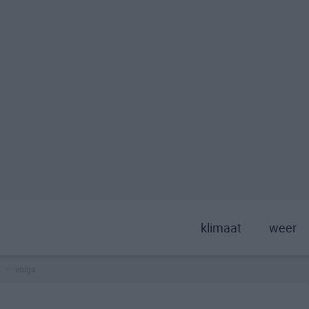
klimaat
weer
volga
>