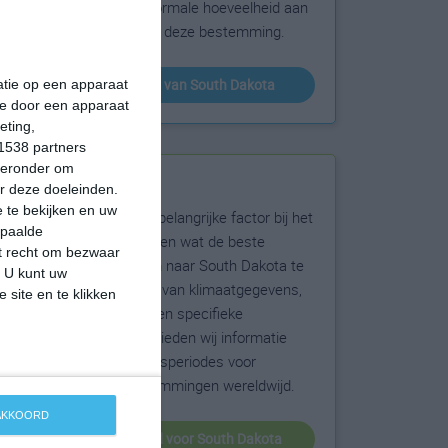
sneeuw en de normale hoeveelheid aan
zonneschijn voor deze bestemming.
klimaatinfo van South Dakota
matie op een apparaat
ie door een apparaat
eting,
1538 partners
hieronder om
Beste reistijd
r deze doeleinden.
 te bekijken en uw
Het weer is een belangrijke factor bij het
epaalde
reizen. Wil je weten wat de beste
et recht om bezwaar
maanden zijn om naar South Dakota te
. U kunt uw
reizen? Op basis van klimaatgegevens,
 site en te klikken
weersextremen en specifieke
weerinformatie bieden wij informatie
over de beste reisperiodes voor
duizenden bestemmingen wereldwijd.
 AKKOORD
beste reistijd voor South Dakota