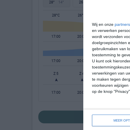
28°
14°
26°
17°
29°
13°
28°C
26°C
21°C
Wij en onze
partners
en verwerken persoon
17:00
20:00
23:00
wordt verzonden voo
doelgroepinzichten e
gebruikmaken van loc
toestemming te gev
17:00
20:00
23:00
U kunt ook hieronder
toestemmingskeuzes 
verwerkingen van uw
Z 5
Z 4
Z 4
te maken tegen derge
voorkeuren wijzigen 
op de knop "Privacy
17:00
20:00
23:00
bekijk de uitge
MEER OPT