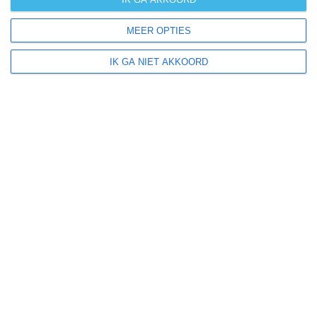
weer en klimaat, maar nemen andere zaken als
reisseizoenen (hoog, laag of middenseizoen),
MEER OPTIES
evenementen en andere elementen mee in ons
reisadvies qua beste reistijd.
IK GA NIET AKKOORD
South Dakota ligt in:
Amerika
Noord-Amerika
Verenigde Staten van Amerika
Klimaatinfo van South Dakota
Het actuele weer en de weersvoorspelling voor de
komende dagen of weken zeggen niets over hoe het