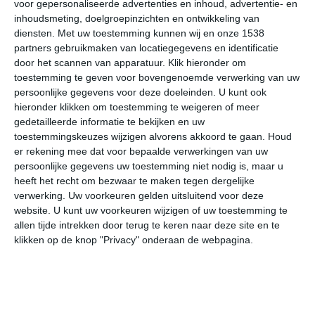
voor gepersonaliseerde advertenties en inhoud, advertentie- en
aan de Sioux toebehoorde, is er inmiddels veel land
inhoudsmeting, doelgroepinzichten en ontwikkeling van
afgepakt van de oorspronkelijke bewoners.
diensten.
Met uw toestemming kunnen wij en onze 1538
partners gebruikmaken van locatiegegevens en identificatie
door het scannen van apparatuur. Klik hieronder om
In South Dakota heerst er vooral een warm landklimaat,
toestemming te geven voor bovengenoemde verwerking van uw
met in het westen redelijk wat land waar een koud
persoonlijke gegevens voor deze doeleinden. U kunt ook
steppeklimaat heerst in in het noordoosten vooral een
hieronder klikken om toestemming te weigeren of meer
gematigd landklimaat van toepassing is. Het klimaat
gedetailleerde informatie te bekijken en uw
leent zich vrij goed voor landbouw, met de kanttekening
toestemmingskeuzes wijzigen alvorens akkoord te gaan.
Houd
dat een slechte periode de oogst deels of zelfs geheel
er rekening mee dat voor bepaalde verwerkingen van uw
kan doen mislukken. Het klimaat van South Dakota zorgt
persoonlijke gegevens uw toestemming niet nodig is, maar u
heeft het recht om bezwaar te maken tegen dergelijke
voor koude winters en warme tot soms zeer warme
verwerking. Uw voorkeuren gelden uitsluitend voor deze
zomers. De centrale ligging in combinatie met de
website. U kunt uw voorkeuren wijzigen of uw toestemming te
beschermende rol van de westelijk gelegen Rocky
allen tijde intrekken door terug te keren naar deze site en te
Mountains zorgt voor grote contrasten in temperatuur.
klikken op de knop "Privacy" onderaan de webpagina.
Beste maanden
Als de winters koud zijn en de zomers zeer warm, dan
blijven het voorjaar en najaar over als beste reistijd.