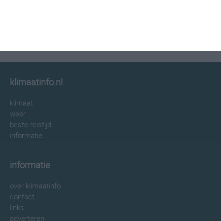
klimaatinfo.nl
klimaat
weer
beste reistijd
informatie
informatie
over klimaatinfo
contact
links
adverteren