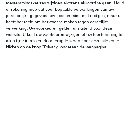
toestemmingskeuzes wijzigen alvorens akkoord te gaan.
Houd
W
er rekening mee dat voor bepaalde verwerkingen van uw
persoonlijke gegevens uw toestemming niet nodig is, maar u
do
vr
za
zo
ma
heeft het recht om bezwaar te maken tegen dergelijke
verwerking. Uw voorkeuren gelden uitsluitend voor deze
website. U kunt uw voorkeuren wijzigen of uw toestemming te
allen tijde intrekken door terug te keren naar deze site en te
34°
15°
32°
14°
34°
17°
33°
18°
30°
16°
klikken op de knop "Privacy" onderaan de webpagina.
15°C
16°C
26°C
31°C
34°C
33
03:00
06:00
09:00
12:00
15:00
18
03:00
06:00
09:00
12:00
15:00
18
ZZW 2
ZZW 2
NNW 1
NW 2
WNW 4
NW