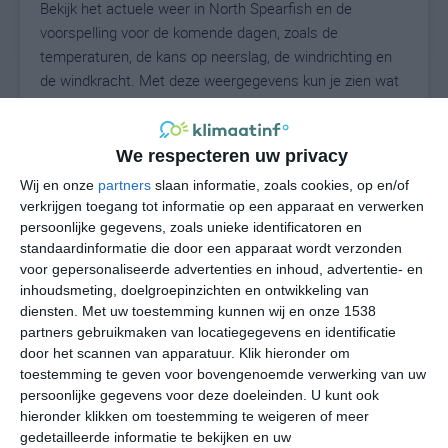
Bekijk het actuele weer in North Spearfish en de
voorspelling voor de komende dagen, zoals de
temperaturen, de kans op neerslag, de windrichting en
de windkracht. Met deze weergegevens kun je zien wat
voor weer je kunt verwachten in North Spearfish. Op
basis van de klimaatstatistieken beschrijven we het
weer per maand in North Spearfish. Dit is geen
We respecteren uw privacy
langetermijnverwachting, maar geeft het gemiddelde
Wij en onze
partners
slaan informatie, zoals cookies, op en/of
weerbeeld voor alle maanden van het jaar. Wil je de
verkrijgen toegang tot informatie op een apparaat en verwerken
uitgebreide weersverwachting voor North Spearfish
persoonlijke gegevens, zoals unieke identificatoren en
zien? Op de pagina met extra weerinformatie tonen we
standaardinformatie die door een apparaat wordt verzonden
voor gepersonaliseerde advertenties en inhoud, advertentie- en
de kans op sneeuw, de gevoelstemperatuur, de
inhoudsmeting, doelgroepinzichten en ontwikkeling van
zichtbaarheid, de UV-kracht, de luchtdruk en meer goede
diensten.
Met uw toestemming kunnen wij en onze 1538
weerinfo.
partners gebruikmaken van locatiegegevens en identificatie
door het scannen van apparatuur. Klik hieronder om
toestemming te geven voor bovengenoemde verwerking van uw
persoonlijke gegevens voor deze doeleinden. U kunt ook
25
N
°C
hieronder klikken om toestemming te weigeren of meer
L
gedetailleerde informatie te bekijken en uw