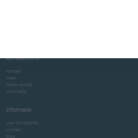
klimaatinfo.nl
klimaat
weer
beste reistijd
informatie
informatie
over klimaatinfo
contact
links