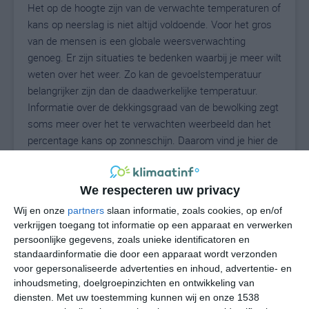
Het op de hoogte zijn van de verwachte temperaturen of
kans op neerslag is niet altijd voldoende. Voor het gros
van de mensen is een globale weersverwachting
genoeg. Er zijn situaties te bedenken waarbij je meer wilt
weten over het weer. Zo kan de gevoelstemperatuur
belangrijker zijn dan de daadwerkelijke temperatuur.
Informatie over de dekkingsgraad van de bewolking zegt
soms meer over het te verwachten weerbeeld dan het
percentage kans op zonneschijn. Daarom vind je hier de
uitgebreide weersvoorspelling voor North Sioux City.
We respecteren uw privacy
25
Wij en onze
partners
slaan informatie, zoals cookies, op en/of
N
°C
verkrijgen toegang tot informatie op een apparaat en verwerken
L
persoonlijke gegevens, zoals unieke identificatoren en
standaardinformatie die door een apparaat wordt verzonden
W
voor gepersonaliseerde advertenties en inhoud, advertentie- en
inhoudsmeting, doelgroepinzichten en ontwikkeling van
undefined
ma
di
wo
do
diensten.
Met uw toestemming kunnen wij en onze 1538