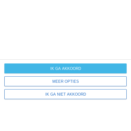
UV-index
UV 1
North Sioux City ligt in:
Amerika
Noord-Amerika
Verenigde Staten van Amerika
IK GA AKKOORD
South Dakota
MEER OPTIES
IK GA NIET AKKOORD
Klimaatinfo van South Dakota
Het actuele weer en de weersvoorspelling voor de
komende dagen of weken zeggen niets over hoe het
weer in andere maanden kan zijn. Wil je een indicatie
hebben van hoe het weer gemiddeld is in South Dakota?