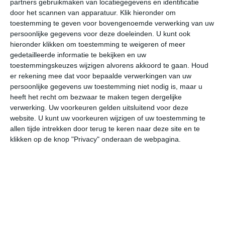
partners gebruikmaken van locatiegegevens en identificatie
door het scannen van apparatuur. Klik hieronder om
toestemming te geven voor bovengenoemde verwerking van uw
31°
20°
30°
19°
31°
20°
28°
19°
23°
17°
persoonlijke gegevens voor deze doeleinden. U kunt ook
hieronder klikken om toestemming te weigeren of meer
22°C
28°C
30°C
29°C
25°C
22
gedetailleerde informatie te bekijken en uw
toestemmingskeuzes wijzigen alvorens akkoord te gaan.
Houd
er rekening mee dat voor bepaalde verwerkingen van uw
10:00
13:00
16:00
19:00
22:00
01
persoonlijke gegevens uw toestemming niet nodig is, maar u
heeft het recht om bezwaar te maken tegen dergelijke
verwerking. Uw voorkeuren gelden uitsluitend voor deze
website. U kunt uw voorkeuren wijzigen of uw toestemming te
10:00
13:00
16:00
19:00
22:00
01
allen tijde intrekken door terug te keren naar deze site en te
klikken op de knop "Privacy" onderaan de webpagina.
ZO 1
NO 2
NO 2
ONO 2
ONO 3
ON
10:00
13:00
16:00
19:00
22:00
01