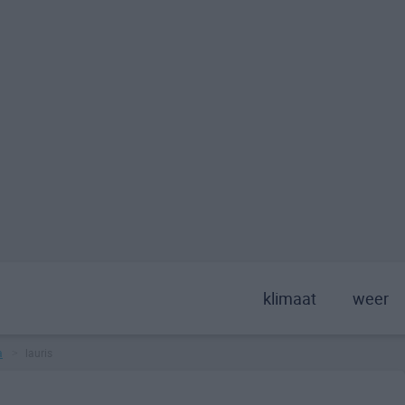
klimaat
weer
a
lauris
>