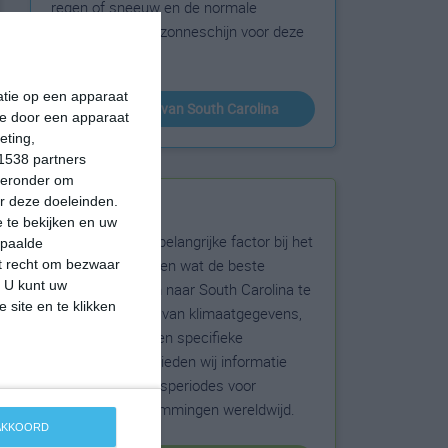
regen of sneeuw en de normale
hoeveelheid aan zonneschijn voor deze
bestemming.
matie op een apparaat
klimaatinfo van South Carolina
ie door een apparaat
eting,
1538 partners
hieronder om
r deze doeleinden.
Beste reistijd
 te bekijken en uw
Het weer is een belangrijke factor bij het
epaalde
reizen. Wil je weten wat de beste
et recht om bezwaar
. U kunt uw
maanden zijn om naar South Carolina te
 site en te klikken
reizen? Op basis van klimaatgegevens,
weersextremen en specifieke
weerinformatie bieden wij informatie
over de beste reisperiodes voor
duizenden bestemmingen wereldwijd.
 AKKOORD