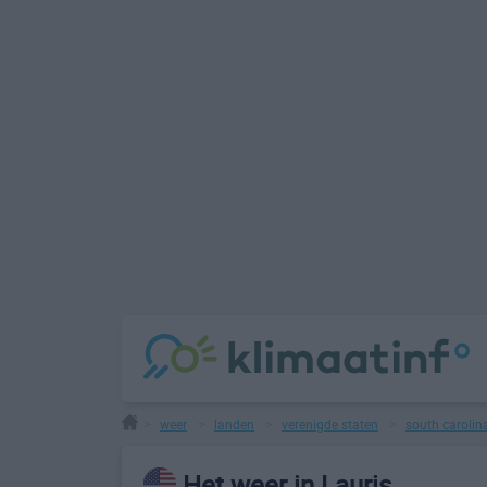
weer
landen
verenigde staten
south carolin
>
>
>
>
Het weer in Lauris