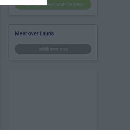
beste reistijd voor South Carolina
Meer over Lauris
bekijk meer sites