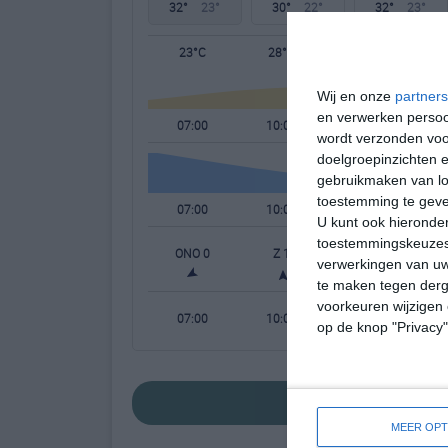
32°
23°
30°
22°
32°
23°
23°C
28°C
31°C
Wij en onze
partners
en verwerken persoon
07:00
10:00
13:00
wordt verzonden voo
doelgroepinzichten e
gebruikmaken van loc
toestemming te gev
07:00
10:00
13:00
U kunt ook hieronder
toestemmingskeuzes 
ONO 0
Z 1
Z 2
verwerkingen van uw
te maken tegen derge
voorkeuren wijzigen 
07:00
10:00
13:00
op de knop "Privacy
bekijk de uitgeb
MEER OPT