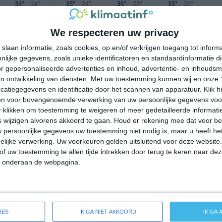
33°
24°
35°
24°
36°
25°
35°
23°
31°C
29°C
25°C
24°C
23°C
We respecteren uw privacy
slaan informatie, zoals cookies, op en/of verkrijgen toegang tot infor
lijke gegevens, zoals unieke identificatoren en standaardinformatie d
16:00
19:00
22:00
01:00
04:00
r gepersonaliseerde advertenties en inhoud, advertentie- en inhoudsm
n ontwikkeling van diensten.
Met uw toestemming kunnen wij en onze 
atiegegevens en identificatie door het scannen van apparatuur. Klik 
en voor bovengenoemde verwerking van uw persoonlijke gegevens voo
16:00
19:00
22:00
01:00
04:00
 klikken om toestemming te weigeren of meer gedetailleerde informatie
wijzigen alvorens akkoord te gaan.
Houd er rekening mee dat voor b
Z 2
Z 2
Z 1
Z 0
Z 0
 persoonlijke gegevens uw toestemming niet nodig is, maar u heeft h
lijke verwerking. Uw voorkeuren gelden uitsluitend voor deze website
of uw toestemming te allen tijde intrekken door terug te keren naar deze
16:00
19:00
22:00
01:00
04:00
" onderaan de webpagina.
reide weersverwachting voor Lauris
IES
IK GA NIET AKKOORD
IK GA