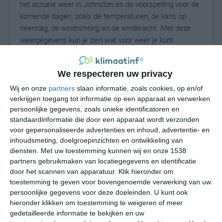
het actuele weer in Johnston en de voorspelling voor de
komende dagen, zoals de temperaturen, de kans op
neerslag, de windrichting en de windkracht. Met deze
weergegevens kun je zien wat voor weer je kunt
verwachten in Johnston. Op basis van de
klimaatstatistieken beschrijven we het weer per maand
We respecteren uw privacy
in Johnston. Dit is geen langetermijnverwachting, maar
geeft het gemiddelde weerbeeld voor alle maanden van
Wij en onze
partners
slaan informatie, zoals cookies, op en/of
het jaar. Wil je de uitgebreide weersverwachting voor
verkrijgen toegang tot informatie op een apparaat en verwerken
persoonlijke gegevens, zoals unieke identificatoren en
Johnston zien? Op de pagina met extra weerinformatie
standaardinformatie die door een apparaat wordt verzonden
tonen we de kans op sneeuw, de gevoelstemperatuur,
voor gepersonaliseerde advertenties en inhoud, advertentie- en
de zichtbaarheid, de UV-kracht, de luchtdruk en meer
inhoudsmeting, doelgroepinzichten en ontwikkeling van
goede weerinfo.
diensten.
Met uw toestemming kunnen wij en onze 1538
partners gebruikmaken van locatiegegevens en identificatie
door het scannen van apparatuur. Klik hieronder om
toestemming te geven voor bovengenoemde verwerking van uw
26
N
°C
persoonlijke gegevens voor deze doeleinden. U kunt ook
hieronder klikken om toestemming te weigeren of meer
L
gedetailleerde informatie te bekijken en uw
W