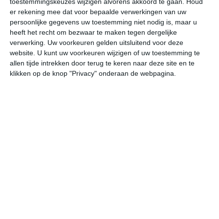
toestemmingskeuzes wijzigen alvorens akkoord te gaan.
Houd
er rekening mee dat voor bepaalde verwerkingen van uw
persoonlijke gegevens uw toestemming niet nodig is, maar u
za
zo
ma
di
wo
heeft het recht om bezwaar te maken tegen dergelijke
verwerking. Uw voorkeuren gelden uitsluitend voor deze
website. U kunt uw voorkeuren wijzigen of uw toestemming te
32°
21°
32°
21°
33°
23°
33°
23°
34°
23°
allen tijde intrekken door terug te keren naar deze site en te
klikken op de knop "Privacy" onderaan de webpagina.
31°C
30°C
29°C
25°C
23°C
22
13:00
16:00
19:00
22:00
01:00
04
13:00
16:00
19:00
22:00
01:00
04
OZO 2
ZO 2
ZZO 2
Z 2
Z 2
Z
13:00
16:00
19:00
22:00
01:00
04