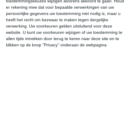
toestemmingskeuzes wijzigen alvorens akkoord te gaan.
Houd
er rekening mee dat voor bepaalde verwerkingen van uw
persoonlijke gegevens uw toestemming niet nodig is, maar u
undefined
ma
di
wo
do
heeft het recht om bezwaar te maken tegen dergelijke
verwerking. Uw voorkeuren gelden uitsluitend voor deze
website. U kunt uw voorkeuren wijzigen of uw toestemming te
33°
21°
33°
22°
34°
22°
34°
22°
35°
23°
allen tijde intrekken door terug te keren naar deze site en te
klikken op de knop "Privacy" onderaan de webpagina.
19°C
27°C
31°C
32°C
29°C
25
07:00
10:00
13:00
16:00
19:00
22
07:00
10:00
13:00
16:00
19:00
22
NW 1
ZW 1
ZW 2
WZW 2
NNW 2
NN
07:00
10:00
13:00
16:00
19:00
22