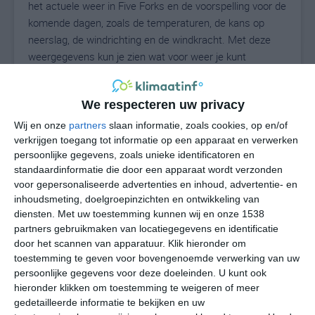
het actuele weer in Five Forks en de voorspelling voor de
komende dagen, zoals de temperaturen, de kans op
neerslag, de windrichting en de windkracht. Met deze
weergegevens kun je zien wat voor weer je kunt
verwachten in Five Forks. Op basis van de
klimaatstatistieken beschrijven we het weer per maand
We respecteren uw privacy
in Five Forks. Dit is geen langetermijnverwachting, maar
geeft het gemiddelde weerbeeld voor alle maanden van
Wij en onze
partners
slaan informatie, zoals cookies, op en/of
het jaar. Wil je de uitgebreide weersverwachting voor
verkrijgen toegang tot informatie op een apparaat en verwerken
persoonlijke gegevens, zoals unieke identificatoren en
Five Forks zien? Op de pagina met extra weerinformatie
standaardinformatie die door een apparaat wordt verzonden
tonen we de kans op sneeuw, de gevoelstemperatuur,
voor gepersonaliseerde advertenties en inhoud, advertentie- en
de zichtbaarheid, de UV-kracht, de luchtdruk en meer
inhoudsmeting, doelgroepinzichten en ontwikkeling van
goede weerinfo.
diensten.
Met uw toestemming kunnen wij en onze 1538
partners gebruikmaken van locatiegegevens en identificatie
door het scannen van apparatuur. Klik hieronder om
toestemming te geven voor bovengenoemde verwerking van uw
26
N
°C
persoonlijke gegevens voor deze doeleinden. U kunt ook
hieronder klikken om toestemming te weigeren of meer
L
gedetailleerde informatie te bekijken en uw
W