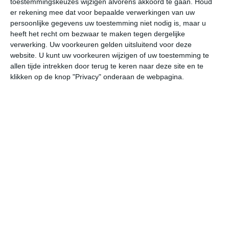
toestemmingskeuzes wijzigen alvorens akkoord te gaan.
Houd
er rekening mee dat voor bepaalde verwerkingen van uw
persoonlijke gegevens uw toestemming niet nodig is, maar u
za
zo
ma
di
wo
heeft het recht om bezwaar te maken tegen dergelijke
verwerking. Uw voorkeuren gelden uitsluitend voor deze
website. U kunt uw voorkeuren wijzigen of uw toestemming te
33°
21°
33°
22°
33°
23°
34°
23°
34°
23°
allen tijde intrekken door terug te keren naar deze site en te
klikken op de knop "Privacy" onderaan de webpagina.
22°C
22°C
29°C
32°C
31°C
28
05:00
08:00
11:00
14:00
17:00
20
05:00
08:00
11:00
14:00
17:00
20
Z 1
Z 0
ZZO 1
OZO 2
ZO 2
ZZ
05:00
08:00
11:00
14:00
17:00
20