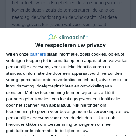
het actuele weer in Edgefield en de voorspelling voor de
komende dagen, zoals de temperaturen, de kans op
neerslag, de windrichting en de windkracht. Met deze
weergegevens kun je zien wat voor weer je kunt
verwachten in Edgefield. Op basis van de
klimaatstatistieken beschrijven we het weer per maand
We respecteren uw privacy
in Edgefield. Dit is geen langetermijnverwachting, maar
geeft het gemiddelde weerbeeld voor alle maanden van
Wij en onze
partners
slaan informatie, zoals cookies, op en/of
het jaar. Wil je de uitgebreide weersverwachting voor
verkrijgen toegang tot informatie op een apparaat en verwerken
persoonlijke gegevens, zoals unieke identificatoren en
Edgefield zien? Op de pagina met extra weerinformatie
standaardinformatie die door een apparaat wordt verzonden
tonen we de kans op sneeuw, de gevoelstemperatuur,
voor gepersonaliseerde advertenties en inhoud, advertentie- en
de zichtbaarheid, de UV-kracht, de luchtdruk en meer
inhoudsmeting, doelgroepinzichten en ontwikkeling van
goede weerinfo.
diensten.
Met uw toestemming kunnen wij en onze 1538
partners gebruikmaken van locatiegegevens en identificatie
door het scannen van apparatuur. Klik hieronder om
toestemming te geven voor bovengenoemde verwerking van uw
26
N
°C
persoonlijke gegevens voor deze doeleinden. U kunt ook
hieronder klikken om toestemming te weigeren of meer
L
gedetailleerde informatie te bekijken en uw
W