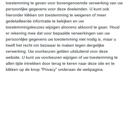
08:00
11:00
14:00
17:00
20:00
23
toestemming te geven voor bovengenoemde verwerking van uw
persoonlijke gegevens voor deze doeleinden. U kunt ook
hieronder klikken om toestemming te weigeren of meer
gedetailleerde informatie te bekijken en uw
bekijk de uitgebreide weersverwachting voor
toestemmingskeuzes wijzigen alvorens akkoord te gaan.
Houd
Woonsocket
er rekening mee dat voor bepaalde verwerkingen van uw
persoonlijke gegevens uw toestemming niet nodig is, maar u
heeft het recht om bezwaar te maken tegen dergelijke
Op basis van de langjarige klimaatstatistieken, bepaalde
verwerking. Uw voorkeuren gelden uitsluitend voor deze
weerpatronen en specifieke gebeurtenissen kan een
website. U kunt uw voorkeuren wijzigen of uw toestemming te
allen tijde intrekken door terug te keren naar deze site en te
gemiddeld weerbeeld per maand samengesteld worden.
klikken op de knop "Privacy" onderaan de webpagina.
Het weer in januari
In de maand januari ligt de gemiddelde
maximumtemperatuur in Woonsocket rond de 1 graden
Celsius. De gemiddelde minimumtemperatuur komt in
januari uit op -8 graden. Het aantal uren dat de zon
zichtbaar is ligt in januari op deze bestemming rond de 6
uur per dag. Binnen de hele maand valt er gedurende