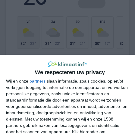
W
vr
za
zo
ma
di
32°
22°
31°
22°
31°
21°
30°
17°
30°
20°
23°C
30°C
31°C
30°C
27°C
24
We respecteren uw privacy
08:00
11:00
14:00
17:00
20:00
23
Wij en onze
partners
slaan informatie, zoals cookies, op en/of
verkrijgen toegang tot informatie op een apparaat en verwerken
persoonlijke gegevens, zoals unieke identificatoren en
standaardinformatie die door een apparaat wordt verzonden
08:00
11:00
14:00
17:00
20:00
23
voor gepersonaliseerde advertenties en inhoud, advertentie- en
inhoudsmeting, doelgroepinzichten en ontwikkeling van
WNW 1
WNW 2
W 2
W 2
WZW 2
ZW
diensten.
Met uw toestemming kunnen wij en onze 1538
partners gebruikmaken van locatiegegevens en identificatie
door het scannen van apparatuur. Klik hieronder om