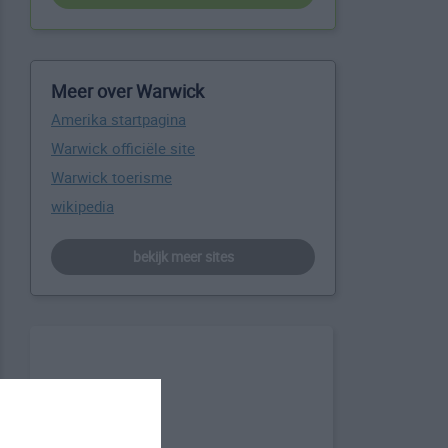
Meer over Warwick
Amerika startpagina
Warwick officiële site
Warwick toerisme
wikipedia
bekijk meer sites