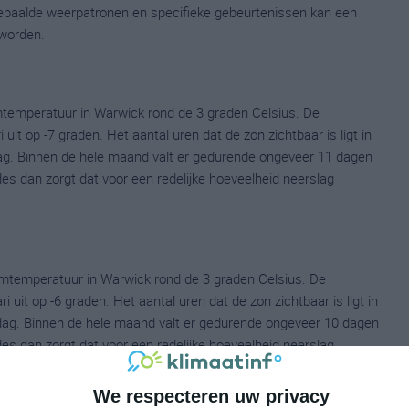
 bepaalde weerpatronen en specifieke gebeurtenissen kan een
worden.
temperatuur in Warwick rond de 3 graden Celsius. De
t op -7 graden. Het aantal uren dat de zon zichtbaar is ligt in
ag. Binnen de hele maand valt er gedurende ongeveer 11 dagen
ldes dan zorgt dat voor een redelijke hoeveelheid neerslag
mtemperatuur in Warwick rond de 3 graden Celsius. De
it op -6 graden. Het aantal uren dat de zon zichtbaar is ligt in
dag. Binnen de hele maand valt er gedurende ongeveer 10 dagen
ldes dan zorgt dat voor een redelijke hoeveelheid neerslag
We respecteren uw privacy