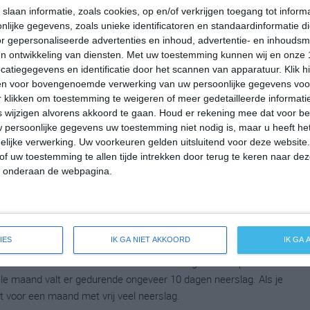
slaan informatie, zoals cookies, op en/of verkrijgen toegang tot infor
lijke gegevens, zoals unieke identificatoren en standaardinformatie d
emperatuur in Warwick rond de 8 graden Celsius. De gemiddelde
r gepersonaliseerde advertenties en inhoud, advertentie- en inhoudsm
en. Het aantal uren dat de zon zichtbaar is ligt in maart op deze
n ontwikkeling van diensten.
Met uw toestemming kunnen wij en onze 
le maand valt er gedurende ongeveer 10 dagen neerslag. Als je
atiegegevens en identificatie door het scannen van apparatuur. Klik 
at voor een maand met vrij veel neerslag.
en voor bovengenoemde verwerking van uw persoonlijke gegevens voo
 klikken om toestemming te weigeren of meer gedetailleerde informatie
wijzigen alvorens akkoord te gaan.
Houd er rekening mee dat voor b
 persoonlijke gegevens uw toestemming niet nodig is, maar u heeft h
emperatuur in Warwick rond de 14 graden Celsius. De gemiddelde
lijke verwerking. Uw voorkeuren gelden uitsluitend voor deze website
 Het aantal uren dat de zon zichtbaar is ligt in april op deze
of uw toestemming te allen tijde intrekken door terug te keren naar deze
le maand valt er gedurende ongeveer 11 dagen neerslag. Als je
" onderaan de webpagina.
at voor een maand met vrij veel neerslag.
IES
IK GA NIET AKKOORD
IK GA
peratuur in Warwick rond de 21 graden Celsius. De gemiddelde
Het aantal uren dat de zon zichtbaar is ligt in mei op deze
le maand valt er gedurende ongeveer 10 dagen neerslag. Als je
at voor een maand met vrij veel neerslag.