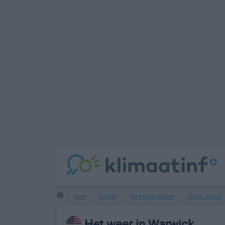
weer
landen
verenigde staten
rhode island
>
>
>
>
Het weer in Warwick