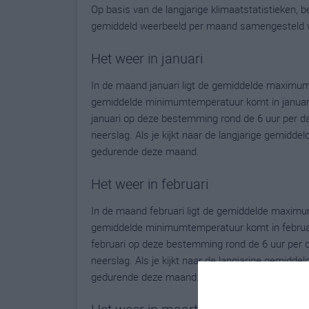
Op basis van de langjarige klimaatstatistieken,
gemiddeld weerbeeld per maand samengesteld 
Het weer in januari
In de maand januari ligt de gemiddelde maximum
gemiddelde minimumtemperatuur komt in januari ui
januari op deze bestemming rond de 6 uur per d
neerslag. Als je kijkt naar de langjarige gemidde
gedurende deze maand.
Het weer in februari
In de maand februari ligt de gemiddelde maximu
gemiddelde minimumtemperatuur komt in februari u
februari op deze bestemming rond de 6 uur per 
neerslag. Als je kijkt naar de langjarige gemidde
gedurende deze maand.