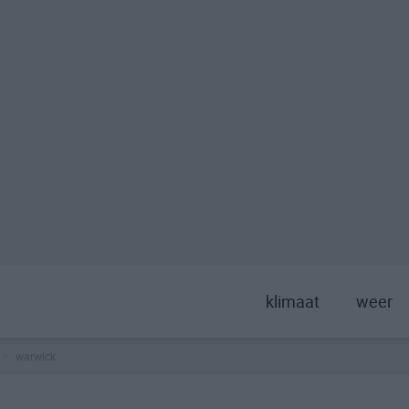
klimaat
weer
warwick
>