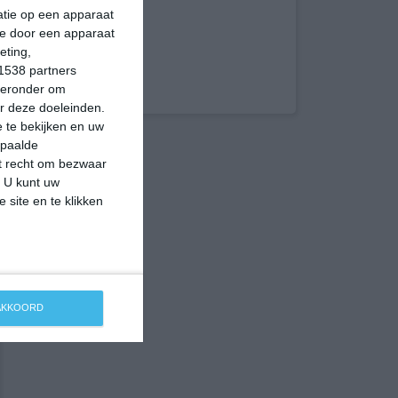
matie op een apparaat
ie door een apparaat
eting,
1538 partners
hieronder om
r deze doeleinden.
 te bekijken en uw
epaalde
et recht om bezwaar
. U kunt uw
 site en te klikken
 AKKOORD