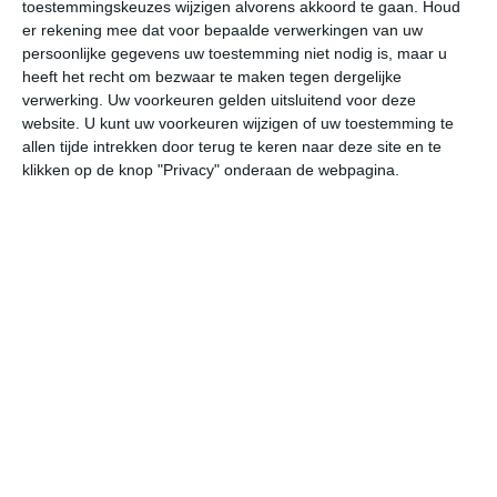
toestemmingskeuzes wijzigen alvorens akkoord te gaan.
Houd
er rekening mee dat voor bepaalde verwerkingen van uw
undefined
ma
di
wo
do
persoonlijke gegevens uw toestemming niet nodig is, maar u
heeft het recht om bezwaar te maken tegen dergelijke
verwerking. Uw voorkeuren gelden uitsluitend voor deze
website. U kunt uw voorkeuren wijzigen of uw toestemming te
31°
23°
28°
21°
29°
22°
27°
20°
26°
20°
allen tijde intrekken door terug te keren naar deze site en te
klikken op de knop "Privacy" onderaan de webpagina.
23°C
23°C
27°C
29°C
30°C
27
04:00
07:00
10:00
13:00
16:00
19
04:00
07:00
10:00
13:00
16:00
19
WZW 3
ZW 2
ZW 3
ZW 4
ZW 4
W
04:00
07:00
10:00
13:00
16:00
19