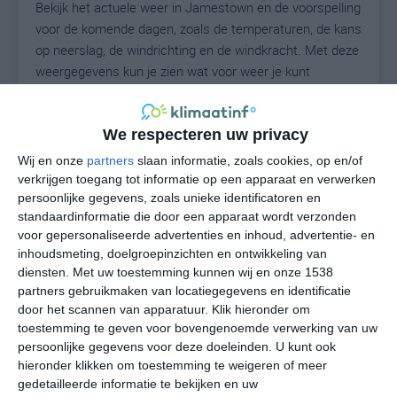
Bekijk het actuele weer in Jamestown en de voorspelling
voor de komende dagen, zoals de temperaturen, de kans
op neerslag, de windrichting en de windkracht. Met deze
weergegevens kun je zien wat voor weer je kunt
verwachten in Jamestown. Op basis van de
klimaatstatistieken beschrijven we het weer per maand
in Jamestown. Dit is geen langetermijnverwachting,
We respecteren uw privacy
maar geeft het gemiddelde weerbeeld voor alle
Wij en onze
partners
slaan informatie, zoals cookies, op en/of
maanden van het jaar. Wil je de uitgebreide
verkrijgen toegang tot informatie op een apparaat en verwerken
weersverwachting voor Jamestown zien? Op de pagina
persoonlijke gegevens, zoals unieke identificatoren en
standaardinformatie die door een apparaat wordt verzonden
met extra weerinformatie tonen we de kans op sneeuw,
voor gepersonaliseerde advertenties en inhoud, advertentie- en
de gevoelstemperatuur, de zichtbaarheid, de UV-kracht,
inhoudsmeting, doelgroepinzichten en ontwikkeling van
de luchtdruk en meer goede weerinfo.
diensten.
Met uw toestemming kunnen wij en onze 1538
partners gebruikmaken van locatiegegevens en identificatie
door het scannen van apparatuur. Klik hieronder om
toestemming te geven voor bovengenoemde verwerking van uw
26
N
°C
persoonlijke gegevens voor deze doeleinden. U kunt ook
L
hieronder klikken om toestemming te weigeren of meer
gedetailleerde informatie te bekijken en uw
W