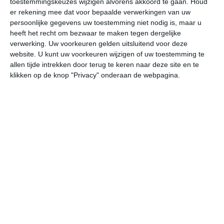
toestemmingskeuzes wijzigen alvorens akkoord te gaan.
Houd
er rekening mee dat voor bepaalde verwerkingen van uw
persoonlijke gegevens uw toestemming niet nodig is, maar u
vr
za
zo
ma
di
heeft het recht om bezwaar te maken tegen dergelijke
verwerking. Uw voorkeuren gelden uitsluitend voor deze
website. U kunt uw voorkeuren wijzigen of uw toestemming te
28°
19°
29°
19°
30°
18°
30°
18°
28°
19°
allen tijde intrekken door terug te keren naar deze site en te
klikken op de knop "Privacy" onderaan de webpagina.
20°C
22°C
25°C
27°C
27°C
22
06:00
09:00
12:00
15:00
18:00
21
06:00
09:00
12:00
15:00
18:00
21
ZZO 1
Z 1
ZZW 2
ZZW 2
WZW 2
ZZ
06:00
09:00
12:00
15:00
18:00
21