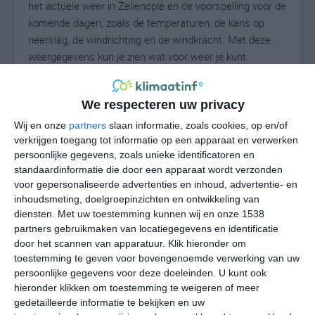
het actuele weer in Zelienople en de voorspelling voor de
komende dagen, zoals de temperaturen, de kans op
neerslag, de windrichting en de windkracht. Met deze
weergegevens kun je zien wat voor weer je kunt
verwachten in Zelienople. Op basis van de
klimaatstatistieken beschrijven we het weer per maand
We respecteren uw privacy
in Zelienople. Dit is geen langetermijnverwachting, maar
geeft het gemiddelde weerbeeld voor alle maanden van
Wij en onze
partners
slaan informatie, zoals cookies, op en/of
het jaar. Wil je de uitgebreide weersverwachting voor
verkrijgen toegang tot informatie op een apparaat en verwerken
persoonlijke gegevens, zoals unieke identificatoren en
Zelienople zien? Op de pagina met extra weerinformatie
standaardinformatie die door een apparaat wordt verzonden
tonen we de kans op sneeuw, de gevoelstemperatuur,
voor gepersonaliseerde advertenties en inhoud, advertentie- en
de zichtbaarheid, de UV-kracht, de luchtdruk en meer
inhoudsmeting, doelgroepinzichten en ontwikkeling van
goede weerinfo.
diensten.
Met uw toestemming kunnen wij en onze 1538
partners gebruikmaken van locatiegegevens en identificatie
door het scannen van apparatuur. Klik hieronder om
toestemming te geven voor bovengenoemde verwerking van uw
23
N
°C
persoonlijke gegevens voor deze doeleinden. U kunt ook
hieronder klikken om toestemming te weigeren of meer
L
gedetailleerde informatie te bekijken en uw
W