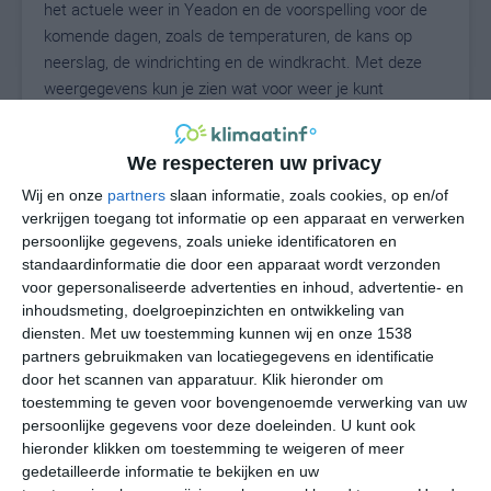
het actuele weer in Yeadon en de voorspelling voor de
komende dagen, zoals de temperaturen, de kans op
neerslag, de windrichting en de windkracht. Met deze
weergegevens kun je zien wat voor weer je kunt
verwachten in Yeadon. Op basis van de
klimaatstatistieken beschrijven we het weer per maand
We respecteren uw privacy
in Yeadon. Dit is geen langetermijnverwachting, maar
geeft het gemiddelde weerbeeld voor alle maanden van
Wij en onze
partners
slaan informatie, zoals cookies, op en/of
het jaar. Wil je de uitgebreide weersverwachting voor
verkrijgen toegang tot informatie op een apparaat en verwerken
persoonlijke gegevens, zoals unieke identificatoren en
Yeadon zien? Op de pagina met extra weerinformatie
standaardinformatie die door een apparaat wordt verzonden
tonen we de kans op sneeuw, de gevoelstemperatuur,
voor gepersonaliseerde advertenties en inhoud, advertentie- en
de zichtbaarheid, de UV-kracht, de luchtdruk en meer
inhoudsmeting, doelgroepinzichten en ontwikkeling van
goede weerinfo.
diensten.
Met uw toestemming kunnen wij en onze 1538
partners gebruikmaken van locatiegegevens en identificatie
door het scannen van apparatuur. Klik hieronder om
toestemming te geven voor bovengenoemde verwerking van uw
27
N
°C
persoonlijke gegevens voor deze doeleinden. U kunt ook
hieronder klikken om toestemming te weigeren of meer
L
gedetailleerde informatie te bekijken en uw
W