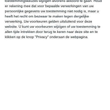
toestemmingskeuzes wijzigen alvorens akkoord te gaan.
Houd
er rekening mee dat voor bepaalde verwerkingen van uw
persoonlijke gegevens uw toestemming niet nodig is, maar u
za
zo
ma
di
wo
heeft het recht om bezwaar te maken tegen dergelijke
verwerking. Uw voorkeuren gelden uitsluitend voor deze
website. U kunt uw voorkeuren wijzigen of uw toestemming te
32°
23°
32°
23°
33°
22°
32°
24°
30°
22°
allen tijde intrekken door terug te keren naar deze site en te
klikken op de knop "Privacy" onderaan de webpagina.
23°C
25°C
29°C
31°C
31°C
29
05:00
08:00
11:00
14:00
17:00
20
05:00
08:00
11:00
14:00
17:00
20
WZW 1
WZW 2
W 2
WZW 3
W 3
ZW
05:00
08:00
11:00
14:00
17:00
20