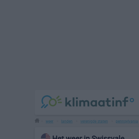
weer
landen
verenigde staten
pennsylvania
>
>
>
>
Het weer in Swissvale