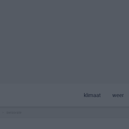
klimaat
weer
swissvale
>