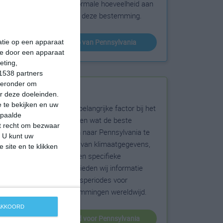
sneeuw en de normale hoeveelheid aan
zonneschijn voor deze bestemming.
klimaatinfo van Pennsylvania
matie op een apparaat
ie door een apparaat
eting,
1538 partners
hieronder om
Beste reistijd
r deze doeleinden.
 te bekijken en uw
Het weer is een belangrijke factor bij het
epaalde
reizen. Wil je weten wat de beste
et recht om bezwaar
maanden zijn om naar Pennsylvania te
. U kunt uw
reizen? Op basis van klimaatgegevens,
 site en te klikken
weersextremen en specifieke
weerinformatie bieden wij informatie
over de beste reisperiodes voor
duizenden bestemmingen wereldwijd.
 AKKOORD
beste reistijd voor Pennsylvania