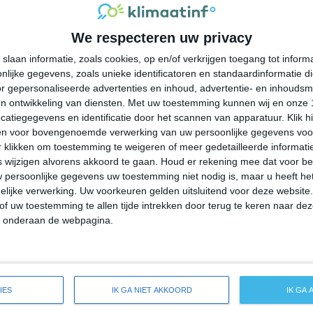
28°
21°
28°
20°
25°
18°
25°
14°
We respecteren uw privacy
29°C
27°C
24°C
22°C
21°C
slaan informatie, zoals cookies, op en/of verkrijgen toegang tot infor
lijke gegevens, zoals unieke identificatoren en standaardinformatie d
16:00
19:00
22:00
01:00
04:00
r gepersonaliseerde advertenties en inhoud, advertentie- en inhoudsm
n ontwikkeling van diensten.
Met uw toestemming kunnen wij en onze 
atiegegevens en identificatie door het scannen van apparatuur. Klik 
en voor bovengenoemde verwerking van uw persoonlijke gegevens voo
16:00
19:00
22:00
01:00
04:00
 klikken om toestemming te weigeren of meer gedetailleerde informatie
wijzigen alvorens akkoord te gaan.
Houd er rekening mee dat voor b
 persoonlijke gegevens uw toestemming niet nodig is, maar u heeft h
ZW 4
WZW 3
ZZW 2
ZW 2
ZW 2
lijke verwerking. Uw voorkeuren gelden uitsluitend voor deze website
of uw toestemming te allen tijde intrekken door terug te keren naar deze
" onderaan de webpagina.
16:00
19:00
22:00
01:00
04:00
eide weersverwachting voor Swissvale
IES
IK GA NIET AKKOORD
IK GA