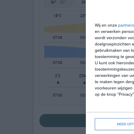
30°
20°
30°
20°
31°
19°
18°C
23°C
27°C
Wij en onze
partners
en verwerken persoon
07:00
10:00
13:00
wordt verzonden voo
doelgroepinzichten e
gebruikmaken van loc
toestemming te gev
07:00
10:00
13:00
U kunt ook hieronder
toestemmingskeuzes 
verwerkingen van uw
Z 2
ZZW 3
ZW 3
W
te maken tegen derge
voorkeuren wijzigen 
op de knop "Privacy
07:00
10:00
13:00
bekijk de uitgebr
MEER OPT