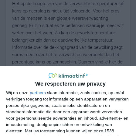
Het op de hoogte zijn van de verwachte temperaturen of
kans op neerslag is niet altijd voldoende. Voor het gros
van de mensen is een globale weersverwachting
genoeg. Er zijn situaties te bedenken waarbij je meer wilt
weten over het weer. Zo kan de gevoelstemperatuur
belangrijker zijn dan de daadwerkelijke temperatuur.
Informatie over de dekkingsgraad van de bewolking zegt
soms meer over het te verwachten weerbeeld dan het
percentage kans op zonneschijn. Daarom vind je hier de
uitgebreide weersvoorspelling voor Shinglehouse.
We respecteren uw privacy
21
Wij en onze
partners
slaan informatie, zoals cookies, op en/of
N
°C
verkrijgen toegang tot informatie op een apparaat en verwerken
L
persoonlijke gegevens, zoals unieke identificatoren en
standaardinformatie die door een apparaat wordt verzonden
W
voor gepersonaliseerde advertenties en inhoud, advertentie- en
inhoudsmeting, doelgroepinzichten en ontwikkeling van
undefined
ma
di
wo
do
diensten.
Met uw toestemming kunnen wij en onze 1538