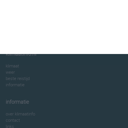
klimaatinfo.nl
klimaat
weer
beste reistijd
informatie
informatie
over klimaatinfo
contact
links