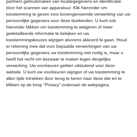
partners gebruikmaken van locatiegegevens en identificatie
door het scannen van apparatuur. Klik hieronder om
toestemming te geven voor bovengenoemde verwerking van uw
28°
17°
26°
16°
25°
16°
25°
14°
24°
14°
persoonlijke gegevens voor deze doeleinden. U kunt ook
hieronder klikken om toestemming te weigeren of meer
19°C
18°C
17°C
21°C
25°C
27
gedetailleerde informatie te bekijken en uw
toestemmingskeuzes wijzigen alvorens akkoord te gaan.
Houd
er rekening mee dat voor bepaalde verwerkingen van uw
01:00
04:00
07:00
10:00
13:00
16
persoonlijke gegevens uw toestemming niet nodig is, maar u
heeft het recht om bezwaar te maken tegen dergelijke
verwerking. Uw voorkeuren gelden uitsluitend voor deze
website. U kunt uw voorkeuren wijzigen of uw toestemming te
01:00
04:00
07:00
10:00
13:00
16
allen tijde intrekken door terug te keren naar deze site en te
klikken op de knop "Privacy" onderaan de webpagina.
ZZW 1
WZW 1
W 1
NW 1
WNW 1
W
01:00
04:00
07:00
10:00
13:00
16