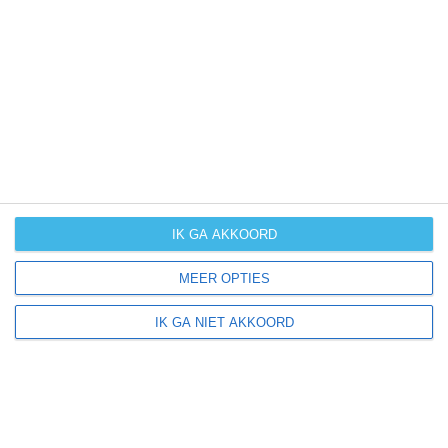
UV-index
UV 1
Shinglehouse ligt in:
Amerika
Noord-Amerika
Verenigde Staten van Amerika
IK GA AKKOORD
Pennsylvania
MEER OPTIES
IK GA NIET AKKOORD
Klimaatinfo van Pennsylvania
Het actuele weer en de weersvoorspelling voor de
komende dagen of weken zeggen niets over hoe het
weer in andere maanden kan zijn. Wil je een indicatie
hebben van hoe het weer gemiddeld is in Pennsylvania?