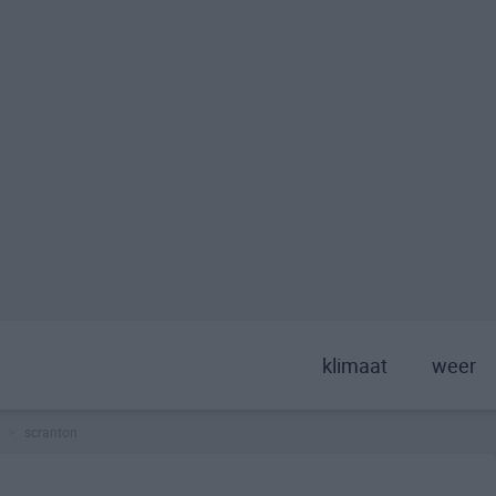
klimaat
weer
scranton
>