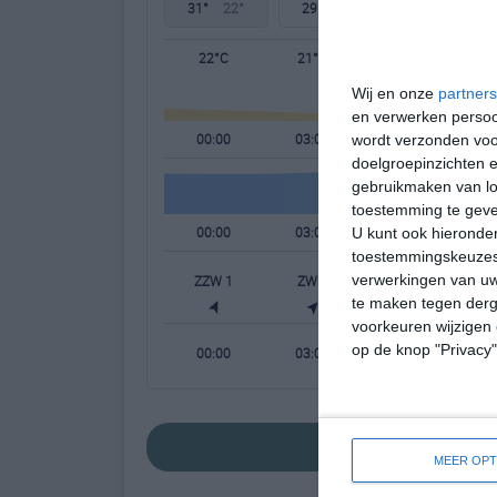
31°
22°
29°
20°
30°
20°
22°C
21°C
21°C
Wij en onze
partners
en verwerken persoon
00:00
03:00
06:00
wordt verzonden voo
doelgroepinzichten e
gebruikmaken van loc
toestemming te gev
00:00
03:00
06:00
U kunt ook hieronder
toestemmingskeuzes 
verwerkingen van uw
ZZW 1
ZW 1
ZW 1
te maken tegen derge
voorkeuren wijzigen 
op de knop "Privacy
00:00
03:00
06:00
bekijk de uitgebr
MEER OPT