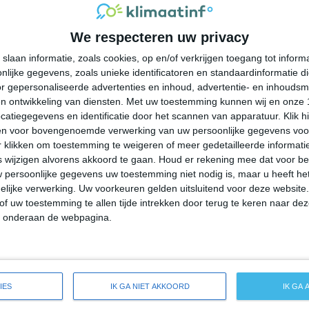
30°
17°
29°
20°
27°
18°
26°
16°
We respecteren uw privacy
23°C
27°C
29°C
28°C
24°C
slaan informatie, zoals cookies, op en/of verkrijgen toegang tot infor
lijke gegevens, zoals unieke identificatoren en standaardinformatie d
09:00
12:00
15:00
18:00
21:00
r gepersonaliseerde advertenties en inhoud, advertentie- en inhoudsm
n ontwikkeling van diensten.
Met uw toestemming kunnen wij en onze 
atiegegevens en identificatie door het scannen van apparatuur. Klik 
en voor bovengenoemde verwerking van uw persoonlijke gegevens voo
09:00
12:00
15:00
18:00
21:00
 klikken om toestemming te weigeren of meer gedetailleerde informatie
wijzigen alvorens akkoord te gaan.
Houd er rekening mee dat voor b
 persoonlijke gegevens uw toestemming niet nodig is, maar u heeft h
ZW 2
ZW 2
WZW 3
ZW 3
ZW 2
lijke verwerking. Uw voorkeuren gelden uitsluitend voor deze website
of uw toestemming te allen tijde intrekken door terug te keren naar deze
" onderaan de webpagina.
09:00
12:00
15:00
18:00
21:00
eide weersverwachting voor Scranton
IES
IK GA NIET AKKOORD
IK GA