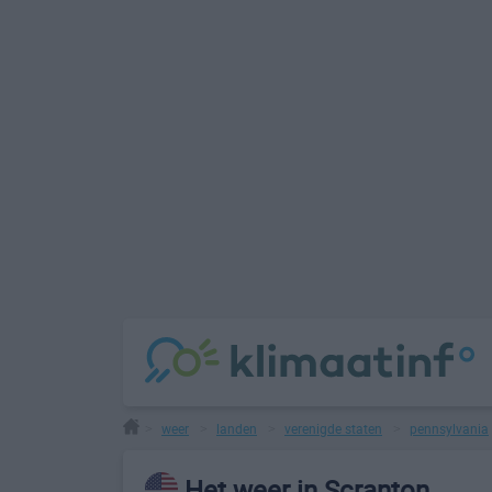
weer
landen
verenigde staten
pennsylvania
>
>
>
>
Het weer in Scranton