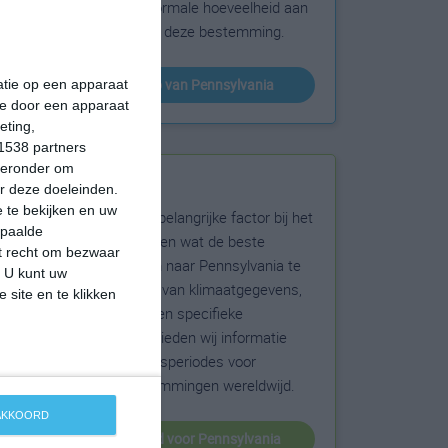
sneeuw en de normale hoeveelheid aan
zonneschijn voor deze bestemming.
klimaatinfo van Pennsylvania
matie op een apparaat
ie door een apparaat
eting,
1538 partners
hieronder om
Beste reistijd
r deze doeleinden.
 te bekijken en uw
Het weer is een belangrijke factor bij het
epaalde
reizen. Wil je weten wat de beste
et recht om bezwaar
maanden zijn om naar Pennsylvania te
. U kunt uw
reizen? Op basis van klimaatgegevens,
 site en te klikken
weersextremen en specifieke
weerinformatie bieden wij informatie
over de beste reisperiodes voor
duizenden bestemmingen wereldwijd.
 AKKOORD
beste reistijd voor Pennsylvania