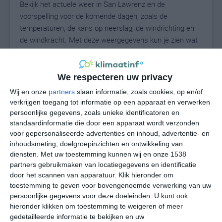
Bekijk het actuele weer in San Lawrenz en de
voorspelling voor de komende dagen, zoals de
temperaturen, de kans op neerslag, de windrichting en
de windkracht. Met deze weergegevens kun je zien wat
voor weer je kunt verwachten in San Lawrenz. Op basis
van de klimaatstatistieken beschrijven we het weer per
maand in San Lawrenz. Dit is geen
We respecteren uw privacy
langetermijnverwachting, maar geeft het gemiddelde
Wij en onze
partners
slaan informatie, zoals cookies, op en/of
weerbeeld voor alle maanden van het jaar. Wil je de
verkrijgen toegang tot informatie op een apparaat en verwerken
uitgebreide weersverwachting voor San Lawrenz zien?
persoonlijke gegevens, zoals unieke identificatoren en
Op de pagina met extra weerinformatie tonen we de
standaardinformatie die door een apparaat wordt verzonden
voor gepersonaliseerde advertenties en inhoud, advertentie- en
kans op sneeuw, de gevoelstemperatuur, de
inhoudsmeting, doelgroepinzichten en ontwikkeling van
zichtbaarheid, de UV-kracht, de luchtdruk en meer goede
diensten.
Met uw toestemming kunnen wij en onze 1538
weerinfo.
partners gebruikmaken van locatiegegevens en identificatie
door het scannen van apparatuur. Klik hieronder om
toestemming te geven voor bovengenoemde verwerking van uw
persoonlijke gegevens voor deze doeleinden. U kunt ook
26
N
°C
hieronder klikken om toestemming te weigeren of meer
L
gedetailleerde informatie te bekijken en uw