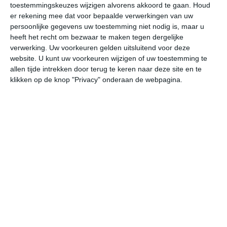
toestemmingskeuzes wijzigen alvorens akkoord te gaan.
Houd
W
er rekening mee dat voor bepaalde verwerkingen van uw
persoonlijke gegevens uw toestemming niet nodig is, maar u
undefined
ma
di
wo
do
heeft het recht om bezwaar te maken tegen dergelijke
verwerking. Uw voorkeuren gelden uitsluitend voor deze
website. U kunt uw voorkeuren wijzigen of uw toestemming te
allen tijde intrekken door terug te keren naar deze site en te
32°
22°
32°
20°
30°
21°
29°
20°
29°
20°
klikken op de knop "Privacy" onderaan de webpagina.
21°C
22°C
27°C
30°C
31°C
29
04:00
07:00
10:00
13:00
16:00
19
04:00
07:00
10:00
13:00
16:00
19
W 1
W 1
WNW 2
WNW 2
W 2
W