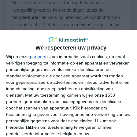
Bekijk het actuele weer in Richlandtown en de
voorspelling voor de komende dagen, zoals de
temperaturen, de kans op neerslag, de windrichting en
de windkracht. Met deze weergegevens kun je zien wat
voor weer je kunt verwachten in Richlandtown. Op basis
van de klimaatstatistieken beschrijven we het weer per
maand in Richlandtown. Dit is geen
We respecteren uw privacy
langetermijnverwachting, maar geeft het gemiddelde
Wij en onze
partners
slaan informatie, zoals cookies, op en/of
weerbeeld voor alle maanden van het jaar. Wil je de
verkrijgen toegang tot informatie op een apparaat en verwerken
uitgebreide weersverwachting voor Richlandtown zien?
persoonlijke gegevens, zoals unieke identificatoren en
Op de pagina met extra weerinformatie tonen we de
standaardinformatie die door een apparaat wordt verzonden
voor gepersonaliseerde advertenties en inhoud, advertentie- en
kans op sneeuw, de gevoelstemperatuur, de
inhoudsmeting, doelgroepinzichten en ontwikkeling van
zichtbaarheid, de UV-kracht, de luchtdruk en meer goede
diensten.
Met uw toestemming kunnen wij en onze 1538
weerinfo.
partners gebruikmaken van locatiegegevens en identificatie
door het scannen van apparatuur. Klik hieronder om
toestemming te geven voor bovengenoemde verwerking van uw
persoonlijke gegevens voor deze doeleinden. U kunt ook
25
N
°C
hieronder klikken om toestemming te weigeren of meer
L
gedetailleerde informatie te bekijken en uw