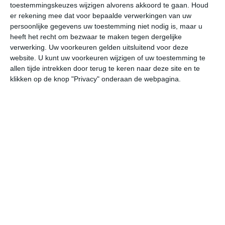
toestemmingskeuzes wijzigen alvorens akkoord te gaan.
Houd
W
er rekening mee dat voor bepaalde verwerkingen van uw
persoonlijke gegevens uw toestemming niet nodig is, maar u
za
zo
ma
di
wo
heeft het recht om bezwaar te maken tegen dergelijke
verwerking. Uw voorkeuren gelden uitsluitend voor deze
website. U kunt uw voorkeuren wijzigen of uw toestemming te
allen tijde intrekken door terug te keren naar deze site en te
31°
20°
31°
21°
30°
17°
29°
20°
28°
18°
klikken op de knop "Privacy" onderaan de webpagina.
30°C
29°C
25°C
23°C
22°C
21
14:00
17:00
20:00
23:00
02:00
05
14:00
17:00
20:00
23:00
02:00
05
WZW 3
WZW 3
ZW 1
ZW 1
WZW 1
W