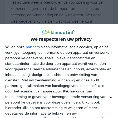
het actuele weer in Renovo en de voorspelling voor de
komende dagen, zoals de temperaturen, de kans op
neerslag, de windrichting en de windkracht. Met deze
weergegevens kun je zien wat voor weer je kunt
verwachten in Renovo. Op basis van de
klimaatstatistieken beschrijven we het weer per maand
We respecteren uw privacy
in Renovo. Dit is geen langetermijnverwachting, maar
geeft het gemiddelde weerbeeld voor alle maanden van
Wij en onze
partners
slaan informatie, zoals cookies, op en/of
het jaar. Wil je de uitgebreide weersverwachting voor
verkrijgen toegang tot informatie op een apparaat en verwerken
persoonlijke gegevens, zoals unieke identificatoren en
Renovo zien? Op de pagina met extra weerinformatie
standaardinformatie die door een apparaat wordt verzonden
tonen we de kans op sneeuw, de gevoelstemperatuur,
voor gepersonaliseerde advertenties en inhoud, advertentie- en
de zichtbaarheid, de UV-kracht, de luchtdruk en meer
inhoudsmeting, doelgroepinzichten en ontwikkeling van
goede weerinfo.
diensten.
Met uw toestemming kunnen wij en onze 1538
partners gebruikmaken van locatiegegevens en identificatie
door het scannen van apparatuur. Klik hieronder om
toestemming te geven voor bovengenoemde verwerking van uw
25
N
°C
persoonlijke gegevens voor deze doeleinden. U kunt ook
hieronder klikken om toestemming te weigeren of meer
L
gedetailleerde informatie te bekijken en uw
W