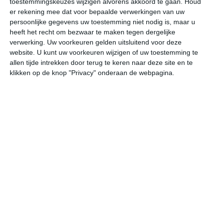
toestemmingskeuzes wijzigen alvorens akkoord te gaan.
Houd
er rekening mee dat voor bepaalde verwerkingen van uw
persoonlijke gegevens uw toestemming niet nodig is, maar u
vr
za
zo
ma
di
heeft het recht om bezwaar te maken tegen dergelijke
verwerking. Uw voorkeuren gelden uitsluitend voor deze
website. U kunt uw voorkeuren wijzigen of uw toestemming te
29°
21°
28°
19°
28°
19°
29°
19°
29°
17°
allen tijde intrekken door terug te keren naar deze site en te
klikken op de knop "Privacy" onderaan de webpagina.
21°C
20°C
19°C
22°C
27°C
27
00:00
03:00
06:00
09:00
12:00
15
00:00
03:00
06:00
09:00
12:00
15
W 0
W 0
W 0
W 0
ZZW 1
Z
00:00
03:00
06:00
09:00
12:00
15