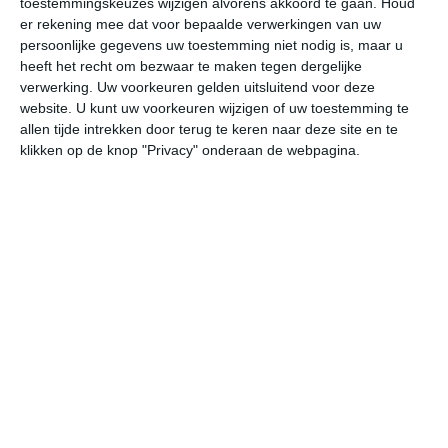
toestemmingskeuzes wijzigen alvorens akkoord te gaan.
Houd
er rekening mee dat voor bepaalde verwerkingen van uw
persoonlijke gegevens uw toestemming niet nodig is, maar u
za
zo
ma
di
wo
heeft het recht om bezwaar te maken tegen dergelijke
verwerking. Uw voorkeuren gelden uitsluitend voor deze
website. U kunt uw voorkeuren wijzigen of uw toestemming te
31°
21°
32°
21°
32°
19°
30°
21°
29°
19°
allen tijde intrekken door terug te keren naar deze site en te
klikken op de knop "Privacy" onderaan de webpagina.
24°C
23°C
22°C
22°C
23°C
28
20:00
23:00
02:00
05:00
08:00
11
20:00
23:00
02:00
05:00
08:00
11
ZW 1
ZW 1
ZZW 0
ZW 1
W 1
WN
20:00
23:00
02:00
05:00
08:00
11