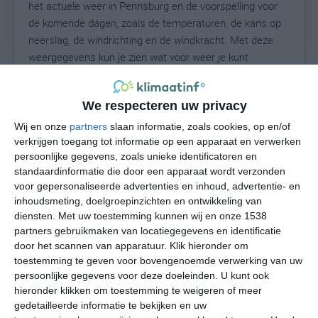
het actuele weer in Pennsburg en de voorspelling voor
de komende dagen, zoals de temperaturen, de kans op
neerslag, de windrichting en de windkracht. Met deze
weergegevens kun je zien wat voor weer je kunt
verwachten in Pennsburg. Op basis van de
klimaatstatistieken beschrijven we het weer per maand
We respecteren uw privacy
in Pennsburg. Dit is geen langetermijnverwachting, maar
geeft het gemiddelde weerbeeld voor alle maanden van
Wij en onze
partners
slaan informatie, zoals cookies, op en/of
het jaar. Wil je de uitgebreide weersverwachting voor
verkrijgen toegang tot informatie op een apparaat en verwerken
persoonlijke gegevens, zoals unieke identificatoren en
Pennsburg zien? Op de pagina met extra weerinformatie
standaardinformatie die door een apparaat wordt verzonden
tonen we de kans op sneeuw, de gevoelstemperatuur,
voor gepersonaliseerde advertenties en inhoud, advertentie- en
de zichtbaarheid, de UV-kracht, de luchtdruk en meer
inhoudsmeting, doelgroepinzichten en ontwikkeling van
goede weerinfo.
diensten.
Met uw toestemming kunnen wij en onze 1538
partners gebruikmaken van locatiegegevens en identificatie
door het scannen van apparatuur. Klik hieronder om
toestemming te geven voor bovengenoemde verwerking van uw
27
N
°C
persoonlijke gegevens voor deze doeleinden. U kunt ook
hieronder klikken om toestemming te weigeren of meer
L
gedetailleerde informatie te bekijken en uw
W