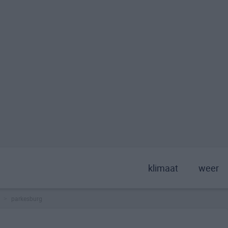
klimaat
weer
parkesburg
>