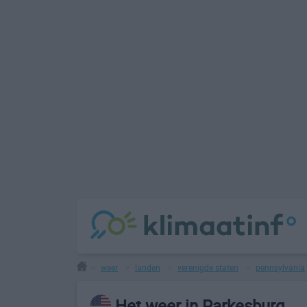
weer
landen
verenigde staten
pennsylvania
>
>
>
>
Het weer in Parkesburg