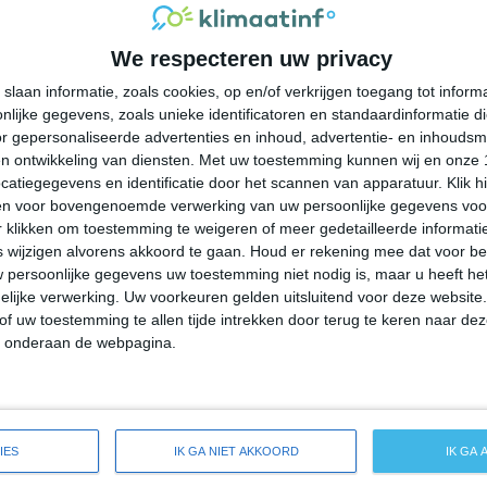
30°
21°
29°
20°
28°
19°
28°
19°
We respecteren uw privacy
29°C
25°C
23°C
22°C
21°C
slaan informatie, zoals cookies, op en/of verkrijgen toegang tot infor
lijke gegevens, zoals unieke identificatoren en standaardinformatie d
18:00
21:00
00:00
03:00
06:00
r gepersonaliseerde advertenties en inhoud, advertentie- en inhoudsm
n ontwikkeling van diensten.
Met uw toestemming kunnen wij en onze 
atiegegevens en identificatie door het scannen van apparatuur. Klik 
en voor bovengenoemde verwerking van uw persoonlijke gegevens voo
18:00
21:00
00:00
03:00
06:00
 klikken om toestemming te weigeren of meer gedetailleerde informatie
wijzigen alvorens akkoord te gaan.
Houd er rekening mee dat voor b
 persoonlijke gegevens uw toestemming niet nodig is, maar u heeft h
ZW 2
ZW 2
ZW 1
WZW 1
W 2
lijke verwerking. Uw voorkeuren gelden uitsluitend voor deze website
of uw toestemming te allen tijde intrekken door terug te keren naar deze
" onderaan de webpagina.
18:00
21:00
00:00
03:00
06:00
ide weersverwachting voor Parkesburg
IES
IK GA NIET AKKOORD
IK GA