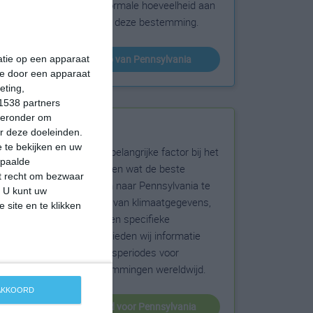
sneeuw en de normale hoeveelheid aan
zonneschijn voor deze bestemming.
klimaatinfo van Pennsylvania
matie op een apparaat
ie door een apparaat
eting,
1538 partners
hieronder om
Beste reistijd
r deze doeleinden.
 te bekijken en uw
Het weer is een belangrijke factor bij het
epaalde
reizen. Wil je weten wat de beste
et recht om bezwaar
maanden zijn om naar Pennsylvania te
. U kunt uw
reizen? Op basis van klimaatgegevens,
 site en te klikken
weersextremen en specifieke
weerinformatie bieden wij informatie
over de beste reisperiodes voor
duizenden bestemmingen wereldwijd.
 AKKOORD
beste reistijd voor Pennsylvania