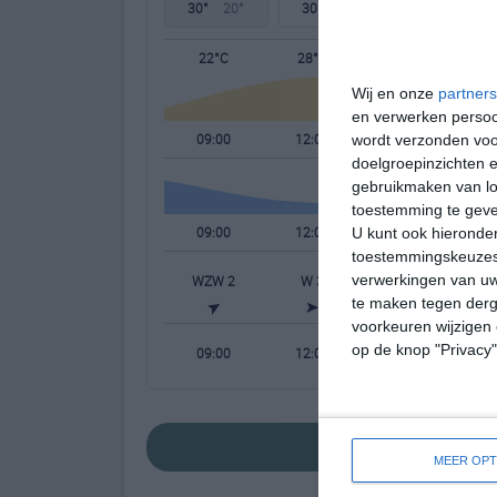
30°
20°
30°
21°
31°
19°
22°C
28°C
29°C
Wij en onze
partners
en verwerken persoon
09:00
12:00
15:00
wordt verzonden voo
doelgroepinzichten e
gebruikmaken van loc
toestemming te gev
09:00
12:00
15:00
U kunt ook hieronder
toestemmingskeuzes 
verwerkingen van uw
WZW 2
W 3
ZW 3
W
te maken tegen derge
voorkeuren wijzigen 
op de knop "Privacy
09:00
12:00
15:00
bekijk de uitgebre
MEER OPT