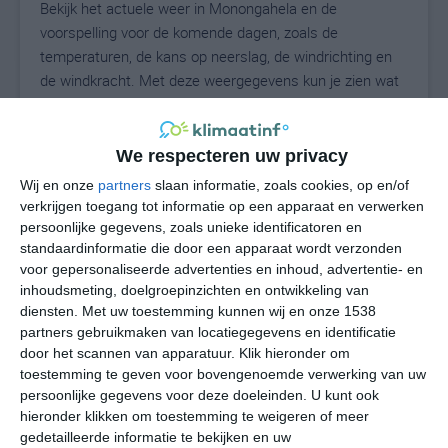
Bekijk het actuele weer in Monongahela en de
voorspelling voor de komende dagen, zoals de
temperaturen, de kans op neerslag, de windrichting en
de windkracht. Met deze weergegevens kun je zien wat
voor weer je kunt verwachten in Monongahela. Op basis
van de klimaatstatistieken beschrijven we het weer per
maand in Monongahela. Dit is geen
We respecteren uw privacy
langetermijnverwachting, maar geeft het gemiddelde
Wij en onze
partners
slaan informatie, zoals cookies, op en/of
weerbeeld voor alle maanden van het jaar. Wil je de
verkrijgen toegang tot informatie op een apparaat en verwerken
uitgebreide weersverwachting voor Monongahela zien?
persoonlijke gegevens, zoals unieke identificatoren en
Op de pagina met extra weerinformatie tonen we de
standaardinformatie die door een apparaat wordt verzonden
voor gepersonaliseerde advertenties en inhoud, advertentie- en
kans op sneeuw, de gevoelstemperatuur, de
inhoudsmeting, doelgroepinzichten en ontwikkeling van
zichtbaarheid, de UV-kracht, de luchtdruk en meer goede
diensten.
Met uw toestemming kunnen wij en onze 1538
weerinfo.
partners gebruikmaken van locatiegegevens en identificatie
door het scannen van apparatuur. Klik hieronder om
toestemming te geven voor bovengenoemde verwerking van uw
persoonlijke gegevens voor deze doeleinden. U kunt ook
24
N
°C
hieronder klikken om toestemming te weigeren of meer
L
gedetailleerde informatie te bekijken en uw