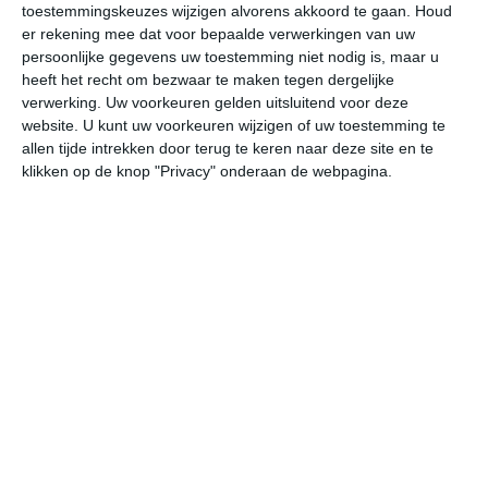
toestemmingskeuzes wijzigen alvorens akkoord te gaan.
Houd
W
er rekening mee dat voor bepaalde verwerkingen van uw
persoonlijke gegevens uw toestemming niet nodig is, maar u
undefined
ma
di
wo
do
heeft het recht om bezwaar te maken tegen dergelijke
verwerking. Uw voorkeuren gelden uitsluitend voor deze
website. U kunt uw voorkeuren wijzigen of uw toestemming te
allen tijde intrekken door terug te keren naar deze site en te
30°
19°
29°
20°
27°
20°
27°
19°
27°
19°
klikken op de knop "Privacy" onderaan de webpagina.
23°C
28°C
29°C
28°C
23°C
21
10:00
13:00
16:00
19:00
22:00
01
10:00
13:00
16:00
19:00
22:00
01
WZW 2
WZW 2
WZW 2
WZW 2
ZZW 1
Z