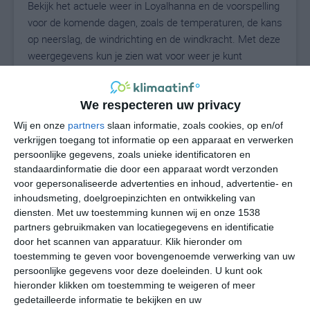
Bekijk het actuele weer in Loyalhanna en de voorspelling
voor de komende dagen, zoals de temperaturen, de kans
op neerslag, de windrichting en de windkracht. Met deze
weergegevens kun je zien wat voor weer je kunt
verwachten in Loyalhanna. Op basis van de
klimaatstatistieken beschrijven we het weer per maand
in Loyalhanna. Dit is geen langetermijnverwachting,
We respecteren uw privacy
maar geeft het gemiddelde weerbeeld voor alle
Wij en onze
partners
slaan informatie, zoals cookies, op en/of
maanden van het jaar. Wil je de uitgebreide
verkrijgen toegang tot informatie op een apparaat en verwerken
weersverwachting voor Loyalhanna zien? Op de pagina
persoonlijke gegevens, zoals unieke identificatoren en
standaardinformatie die door een apparaat wordt verzonden
met extra weerinformatie tonen we de kans op sneeuw,
voor gepersonaliseerde advertenties en inhoud, advertentie- en
de gevoelstemperatuur, de zichtbaarheid, de UV-kracht,
inhoudsmeting, doelgroepinzichten en ontwikkeling van
de luchtdruk en meer goede weerinfo.
diensten.
Met uw toestemming kunnen wij en onze 1538
partners gebruikmaken van locatiegegevens en identificatie
door het scannen van apparatuur. Klik hieronder om
toestemming te geven voor bovengenoemde verwerking van uw
23
N
°C
persoonlijke gegevens voor deze doeleinden. U kunt ook
L
hieronder klikken om toestemming te weigeren of meer
gedetailleerde informatie te bekijken en uw
W