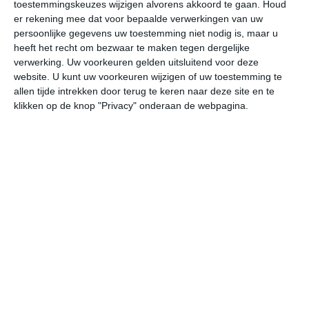
toestemmingskeuzes wijzigen alvorens akkoord te gaan.
Houd
er rekening mee dat voor bepaalde verwerkingen van uw
za
zo
ma
di
wo
persoonlijke gegevens uw toestemming niet nodig is, maar u
heeft het recht om bezwaar te maken tegen dergelijke
verwerking. Uw voorkeuren gelden uitsluitend voor deze
website. U kunt uw voorkeuren wijzigen of uw toestemming te
29°
20°
29°
19°
30°
18°
27°
20°
27°
19°
allen tijde intrekken door terug te keren naar deze site en te
klikken op de knop "Privacy" onderaan de webpagina.
20°C
22°C
25°C
27°C
28°C
23
06:00
09:00
12:00
15:00
18:00
21
06:00
09:00
12:00
15:00
18:00
21
ZZW 2
ZZW 3
ZW 4
ZW 4
WZW 4
ZZ
06:00
09:00
12:00
15:00
18:00
21