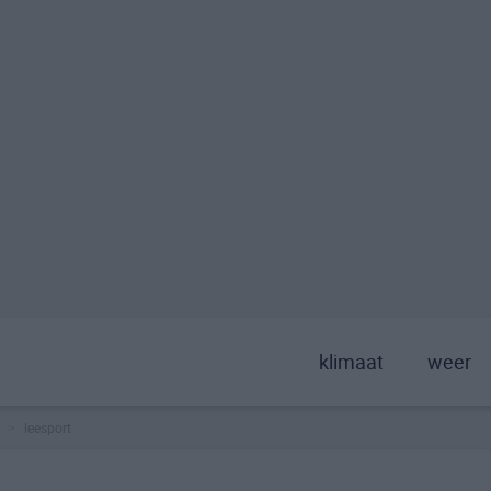
klimaat
weer
leesport
>