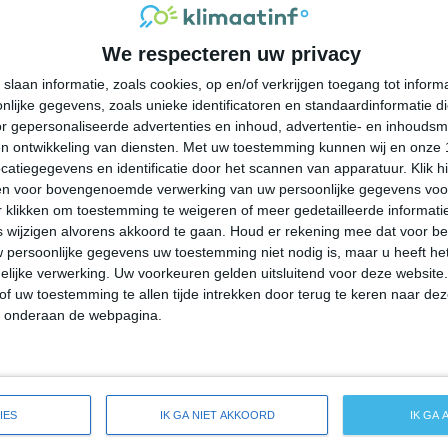
30°
21°
29°
20°
28°
18°
27°
17°
We respecteren uw privacy
30°C
29°C
27°C
24°C
22°C
slaan informatie, zoals cookies, op en/of verkrijgen toegang tot infor
lijke gegevens, zoals unieke identificatoren en standaardinformatie d
14:00
17:00
20:00
23:00
02:00
r gepersonaliseerde advertenties en inhoud, advertentie- en inhoudsm
n ontwikkeling van diensten.
Met uw toestemming kunnen wij en onze 
atiegegevens en identificatie door het scannen van apparatuur. Klik 
en voor bovengenoemde verwerking van uw persoonlijke gegevens voo
14:00
17:00
20:00
23:00
02:00
 klikken om toestemming te weigeren of meer gedetailleerde informatie
wijzigen alvorens akkoord te gaan.
Houd er rekening mee dat voor b
 persoonlijke gegevens uw toestemming niet nodig is, maar u heeft h
ZW 3
WZW 3
ZW 2
ZZW 1
ZW 1
lijke verwerking. Uw voorkeuren gelden uitsluitend voor deze website
of uw toestemming te allen tijde intrekken door terug te keren naar deze
" onderaan de webpagina.
14:00
17:00
20:00
23:00
02:00
eide weersverwachting voor Leesport
IES
IK GA NIET AKKOORD
IK GA