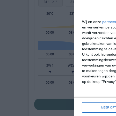
31°
21°
31°
21°
32°
18°
20°C
23°C
27°C
Wij en onze
partners
en verwerken persoon
05:00
08:00
11:00
wordt verzonden voo
doelgroepinzichten e
gebruikmaken van loc
toestemming te gev
05:00
08:00
11:00
U kunt ook hieronder
toestemmingskeuzes 
verwerkingen van uw
ZW 1
WZW 1
WZW 2
W
te maken tegen derge
voorkeuren wijzigen 
op de knop "Privacy
05:00
08:00
11:00
bekijk de uitgebr
MEER OPT