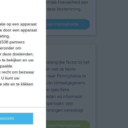
sneeuw en de normale hoeveelheid aan
zonneschijn voor deze bestemming.
klimaatinfo van Pennsylvania
matie op een apparaat
ie door een apparaat
eting,
1538 partners
hieronder om
Beste reistijd
r deze doeleinden.
 te bekijken en uw
Het weer is een belangrijke factor bij het
epaalde
reizen. Wil je weten wat de beste
et recht om bezwaar
maanden zijn om naar Pennsylvania te
. U kunt uw
reizen? Op basis van klimaatgegevens,
 site en te klikken
weersextremen en specifieke
weerinformatie bieden wij informatie
over de beste reisperiodes voor
duizenden bestemmingen wereldwijd.
 AKKOORD
beste reistijd voor Pennsylvania