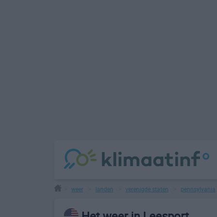
weer
landen
verenigde staten
pennsylvania
>
>
>
>
Het weer in Leesport