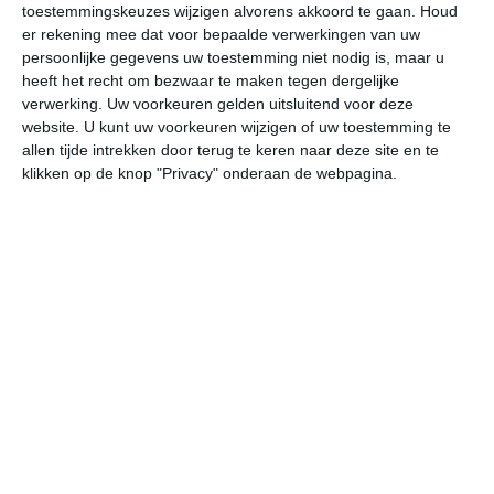
toestemmingskeuzes wijzigen alvorens akkoord te gaan.
Houd
W
er rekening mee dat voor bepaalde verwerkingen van uw
persoonlijke gegevens uw toestemming niet nodig is, maar u
vr
za
zo
ma
di
heeft het recht om bezwaar te maken tegen dergelijke
verwerking. Uw voorkeuren gelden uitsluitend voor deze
website. U kunt uw voorkeuren wijzigen of uw toestemming te
allen tijde intrekken door terug te keren naar deze site en te
33°
23°
32°
22°
32°
22°
32°
20°
32°
22°
klikken op de knop "Privacy" onderaan de webpagina.
25°C
24°C
24°C
28°C
31°C
31
01:00
04:00
07:00
10:00
13:00
16
01:00
04:00
07:00
10:00
13:00
16
WZW 1
ZW 1
WZW 1
W 1
WZW 2
WZ