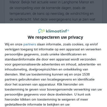
Manor. Bekijk het actuele weer in Langhorne Manor en
de voorspelling voor de komende dagen, zoals de
temperaturen, de kans op neerslag, de windrichting en
de windkracht. Met deze weergegevens kun je zien wat
voor weer je kunt verwachten in Langhorne Manor. Op
basis van de klimaatstatistieken beschrijven we het
weer per maand in Langhorne Manor. Dit is geen
We respecteren uw privacy
langetermijnverwachting, maar geeft het gemiddelde
Wij en onze
partners
slaan informatie, zoals cookies, op en/of
weerbeeld voor alle maanden van het jaar. Wil je de
verkrijgen toegang tot informatie op een apparaat en verwerken
uitgebreide weersverwachting voor Langhorne Manor
persoonlijke gegevens, zoals unieke identificatoren en
zien? Op de pagina met extra weerinformatie tonen we
standaardinformatie die door een apparaat wordt verzonden
voor gepersonaliseerde advertenties en inhoud, advertentie- en
de kans op sneeuw, de gevoelstemperatuur, de
inhoudsmeting, doelgroepinzichten en ontwikkeling van
zichtbaarheid, de UV-kracht, de luchtdruk en meer goede
diensten.
Met uw toestemming kunnen wij en onze 1538
weerinfo.
partners gebruikmaken van locatiegegevens en identificatie
door het scannen van apparatuur. Klik hieronder om
toestemming te geven voor bovengenoemde verwerking van uw
persoonlijke gegevens voor deze doeleinden. U kunt ook
27
N
°C
hieronder klikken om toestemming te weigeren of meer
L
gedetailleerde informatie te bekijken en uw