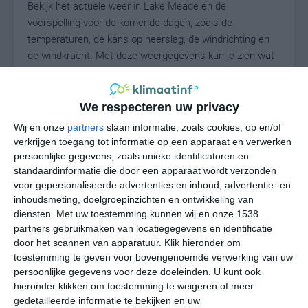
Bekijk het actuele weer in Lake Meade en de
voorspelling voor de komende dagen, zoals de
temperaturen, de kans op neerslag, de windrichting en
de windkracht. Met deze weergegevens kun je zien wat
voor weer je kunt verwachten in Lake Meade. Op basis
van de klimaatstatistieken beschrijven we het weer per
maand in Lake Meade. Dit is geen
We respecteren uw privacy
langetermijnverwachting, maar geeft het gemiddelde
Wij en onze
partners
slaan informatie, zoals cookies, op en/of
weerbeeld voor alle maanden van het jaar. Wil je de
verkrijgen toegang tot informatie op een apparaat en verwerken
uitgebreide weersverwachting voor Lake Meade zien?
persoonlijke gegevens, zoals unieke identificatoren en
Op de pagina met extra weerinformatie tonen we de
standaardinformatie die door een apparaat wordt verzonden
voor gepersonaliseerde advertenties en inhoud, advertentie- en
kans op sneeuw, de gevoelstemperatuur, de
inhoudsmeting, doelgroepinzichten en ontwikkeling van
zichtbaarheid, de UV-kracht, de luchtdruk en meer goede
diensten.
Met uw toestemming kunnen wij en onze 1538
weerinfo.
partners gebruikmaken van locatiegegevens en identificatie
door het scannen van apparatuur. Klik hieronder om
toestemming te geven voor bovengenoemde verwerking van uw
persoonlijke gegevens voor deze doeleinden. U kunt ook
27
N
°C
hieronder klikken om toestemming te weigeren of meer
L
gedetailleerde informatie te bekijken en uw