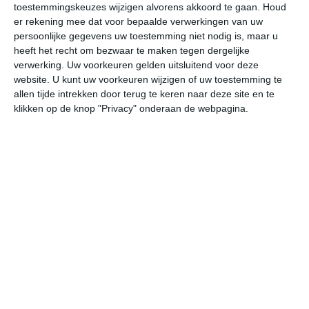
toestemmingskeuzes wijzigen alvorens akkoord te gaan.
Houd
W
er rekening mee dat voor bepaalde verwerkingen van uw
persoonlijke gegevens uw toestemming niet nodig is, maar u
vr
za
zo
ma
di
heeft het recht om bezwaar te maken tegen dergelijke
verwerking. Uw voorkeuren gelden uitsluitend voor deze
website. U kunt uw voorkeuren wijzigen of uw toestemming te
allen tijde intrekken door terug te keren naar deze site en te
31°
22°
30°
20°
30°
20°
31°
20°
32°
19°
klikken op de knop "Privacy" onderaan de webpagina.
22°C
22°C
21°C
25°C
28°C
29
00:00
03:00
06:00
09:00
12:00
15
00:00
03:00
06:00
09:00
12:00
15
WZW 0
ZZW 0
WZW 0
ZW 0
ZZW 1
ZZ