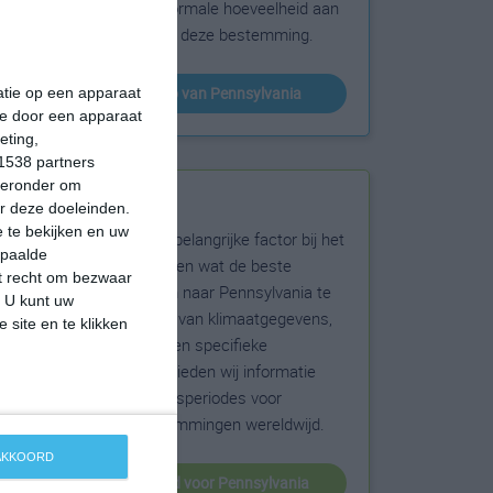
sneeuw en de normale hoeveelheid aan
zonneschijn voor deze bestemming.
klimaatinfo van Pennsylvania
matie op een apparaat
ie door een apparaat
eting,
1538 partners
hieronder om
Beste reistijd
r deze doeleinden.
 te bekijken en uw
Het weer is een belangrijke factor bij het
epaalde
reizen. Wil je weten wat de beste
et recht om bezwaar
maanden zijn om naar Pennsylvania te
. U kunt uw
reizen? Op basis van klimaatgegevens,
 site en te klikken
weersextremen en specifieke
weerinformatie bieden wij informatie
over de beste reisperiodes voor
duizenden bestemmingen wereldwijd.
 AKKOORD
beste reistijd voor Pennsylvania