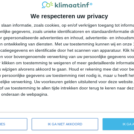
31°
18°
30°
21°
29°
19°
25°
17°
We respecteren uw privacy
29°C
30°C
28°C
24°C
23°C
slaan informatie, zoals cookies, op en/of verkrijgen toegang tot infor
lijke gegevens, zoals unieke identificatoren en standaardinformatie d
12:00
15:00
18:00
21:00
00:00
r gepersonaliseerde advertenties en inhoud, advertentie- en inhoudsm
n ontwikkeling van diensten.
Met uw toestemming kunnen wij en onze 
atiegegevens en identificatie door het scannen van apparatuur. Klik 
en voor bovengenoemde verwerking van uw persoonlijke gegevens voo
12:00
15:00
18:00
21:00
00:00
 klikken om toestemming te weigeren of meer gedetailleerde informatie
wijzigen alvorens akkoord te gaan.
Houd er rekening mee dat voor b
 persoonlijke gegevens uw toestemming niet nodig is, maar u heeft h
ZW 1
ZW 2
ZZW 2
ZW 1
ZZW 1
lijke verwerking. Uw voorkeuren gelden uitsluitend voor deze website
of uw toestemming te allen tijde intrekken door terug te keren naar deze
" onderaan de webpagina.
12:00
15:00
18:00
21:00
00:00
eide weersverwachting voor Kutztown
IES
IK GA NIET AKKOORD
IK GA