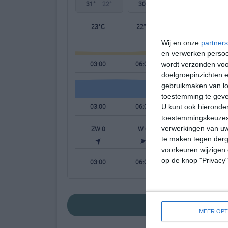
31°
22°
30°
21°
31°
21°
23°C
22°C
25°C
Wij en onze
partners
en verwerken persoon
03:00
06:00
09:00
wordt verzonden voo
doelgroepinzichten e
gebruikmaken van loc
toestemming te gev
03:00
06:00
09:00
U kunt ook hieronder
toestemmingskeuzes 
verwerkingen van uw
ZW 0
W 0
W 0
W
te maken tegen derge
voorkeuren wijzigen 
op de knop "Privacy
03:00
06:00
09:00
bekijk de uitgebr
MEER OPT