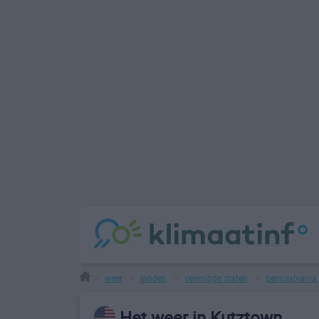
weer
landen
verenigde staten
pennsylvania
>
>
>
>
Het weer in Kutztown