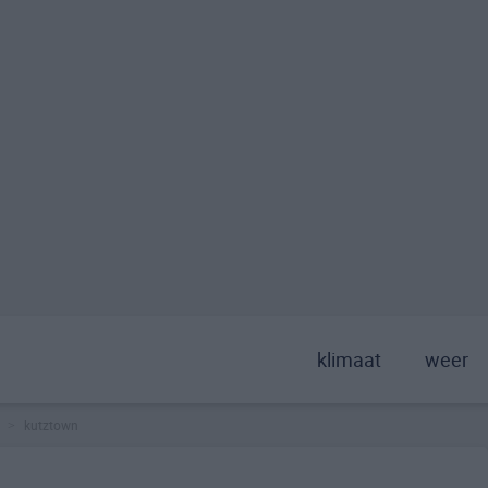
klimaat
weer
kutztown
>