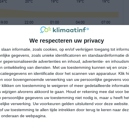
24°C
20°C
19°C
19°C
19°C
19:00
22:00
01:00
04:00
07:00
We respecteren uw privacy
19:00
22:00
01:00
04:00
07:00
slaan informatie, zoals cookies, op en/of verkrijgen toegang tot infor
lijke gegevens, zoals unieke identificatoren en standaardinformatie d
ZW 1
ZZW 0
ZZW 0
ZZW 1
ZW 1
r gepersonaliseerde advertenties en inhoud, advertentie- en inhoudsm
n ontwikkeling van diensten.
Met uw toestemming kunnen wij en onze 
atiegegevens en identificatie door het scannen van apparatuur. Klik 
19:00
22:00
01:00
04:00
07:00
en voor bovengenoemde verwerking van uw persoonlijke gegevens voo
 klikken om toestemming te weigeren of meer gedetailleerde informatie
wijzigen alvorens akkoord te gaan.
Houd er rekening mee dat voor b
 persoonlijke gegevens uw toestemming niet nodig is, maar u heeft h
lijke verwerking. Uw voorkeuren gelden uitsluitend voor deze website
of uw toestemming te allen tijde intrekken door terug te keren naar deze
" onderaan de webpagina.