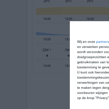
23°C
25°C
25°C
10:00
13:00
16:00
10:00
13:00
16:00
Wij en onze
partners
en verwerken persoon
ZZW 1
ZW 2
ZZW 2
wordt verzonden voo
doelgroepinzichten e
gebruikmaken van loc
10:00
13:00
16:00
toestemming te gev
U kunt ook hieronder
toestemmingskeuzes 
verwerkingen van uw
te maken tegen derge
voorkeuren wijzigen 
op de knop "Privacy