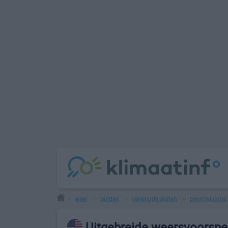
weer
landen
verenigde staten
pennsylvania
>
>
>
>
Uitgebreide weersvoorspe