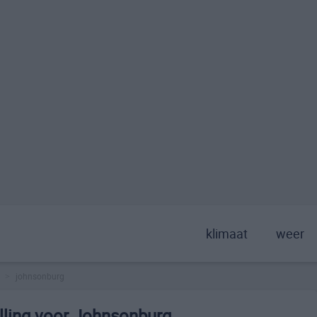
klimaat
weer
johnsonburg
>
lling voor Johnsonburg