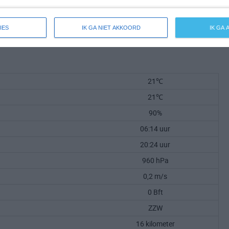
IES
IK GA NIET AKKOORD
IK GA
21℃
21℃
90%
06:14 uur
20:24 uur
960 hPa
0,2 m/s
0 Bft
ZZW
16 kilometer