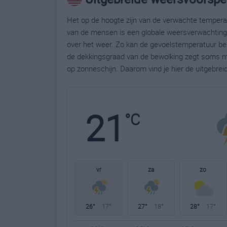
Het op de hoogte zijn van de verwachte temperatu
van de mensen is een globale weersverwachting g
over het weer. Zo kan de gevoelstemperatuur bela
de dekkingsgraad van de bewolking zegt soms m
op zonneschijn. Daarom vind je hier de uitgebre
21
°C
vr
za
zo
26°
17°
27°
18°
28°
17°