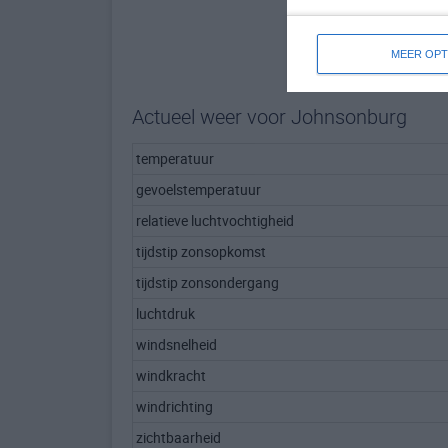
MEER OPT
Actueel weer voor Johnsonburg
temperatuur
gevoelstemperatuur
relatieve luchtvochtigheid
tijdstip zonsopkomst
tijdstip zonsondergang
luchtdruk
windsnelheid
windkracht
windrichting
zichtbaarheid