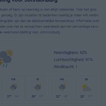
ren of kans op neerslag is niet altijd voldoende. Voor het gros
enoeg. Er zijn situaties te bedenken waarbij je meer wilt weten
ngrijker zijn dan de daadwerkelijke temperatuur. Informatie over
eer over het te verwachten weerbeeld dan het percentage kans
ide weersvoorspelling voor Johnsonburg.
Neerslagkans: 62%
Luchtvochtigheid: 91%
Windkracht: 1
ma
di
wo
do
27°
16°
26°
17°
22°
15°
23°
11°