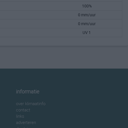
100%
0 mm/uur
0 mm/uur
UV 1
informatie
over klimaatinfo
contact
links
adverteren