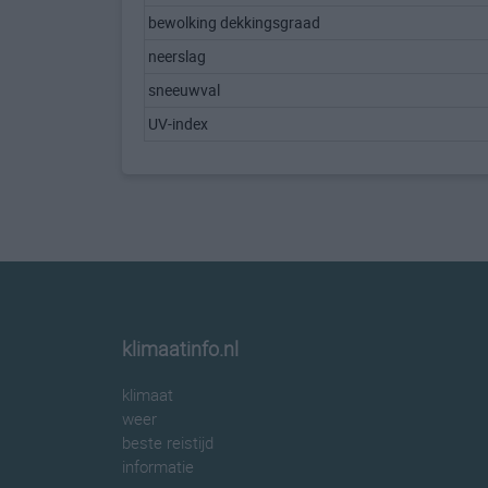
bewolking dekkingsgraad
neerslag
sneeuwval
UV-index
klimaatinfo.nl
klimaat
weer
beste reistijd
informatie