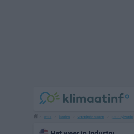
weer
landen
verenigde staten
pennsylvania
>
>
>
>
Het weer in Industry