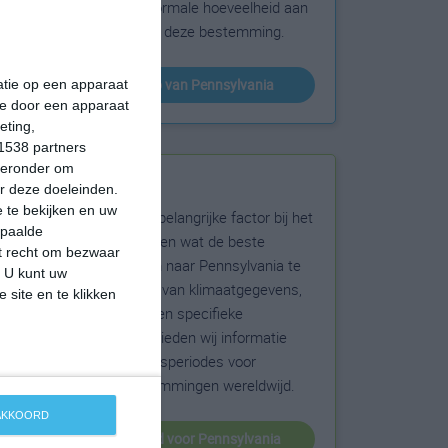
sneeuw en de normale hoeveelheid aan
zonneschijn voor deze bestemming.
klimaatinfo van Pennsylvania
matie op een apparaat
ie door een apparaat
eting,
1538 partners
hieronder om
Beste reistijd
r deze doeleinden.
 te bekijken en uw
Het weer is een belangrijke factor bij het
epaalde
reizen. Wil je weten wat de beste
et recht om bezwaar
maanden zijn om naar Pennsylvania te
. U kunt uw
reizen? Op basis van klimaatgegevens,
 site en te klikken
weersextremen en specifieke
weerinformatie bieden wij informatie
over de beste reisperiodes voor
duizenden bestemmingen wereldwijd.
 AKKOORD
beste reistijd voor Pennsylvania