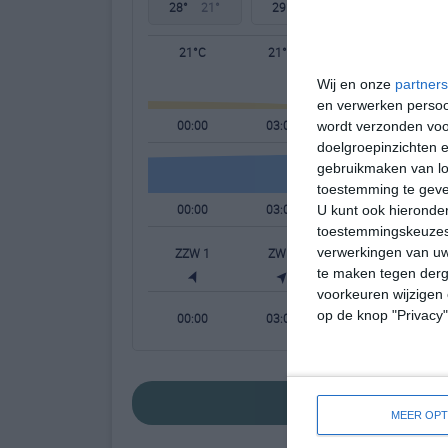
28°
21°
29°
19°
29°
18°
21°C
21°C
20°C
Wij en onze
partners
en verwerken persoon
00:00
03:00
06:00
wordt verzonden voo
doelgroepinzichten e
gebruikmaken van loc
toestemming te gev
00:00
03:00
06:00
U kunt ook hieronder
toestemmingskeuzes 
verwerkingen van uw
ZZW 1
ZW 1
ZZW 2
te maken tegen derge
voorkeuren wijzigen 
op de knop "Privacy
00:00
03:00
06:00
bekijk de uitgebr
MEER OPT