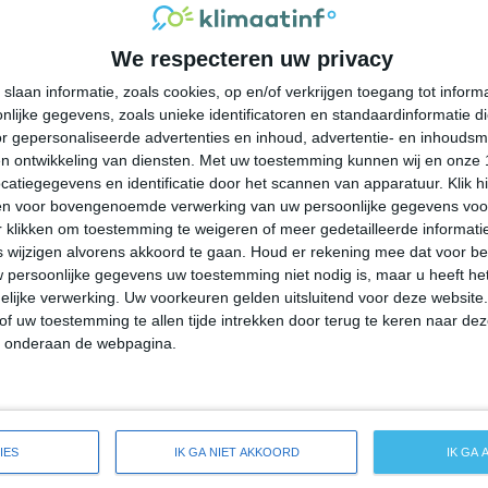
30°
18°
27°
20°
26°
19°
27°
17°
We respecteren uw privacy
22°C
25°C
28°C
28°C
24°C
slaan informatie, zoals cookies, op en/of verkrijgen toegang tot infor
lijke gegevens, zoals unieke identificatoren en standaardinformatie d
09:00
12:00
15:00
18:00
21:00
r gepersonaliseerde advertenties en inhoud, advertentie- en inhoudsm
n ontwikkeling van diensten.
Met uw toestemming kunnen wij en onze 
atiegegevens en identificatie door het scannen van apparatuur. Klik 
en voor bovengenoemde verwerking van uw persoonlijke gegevens voo
09:00
12:00
15:00
18:00
21:00
 klikken om toestemming te weigeren of meer gedetailleerde informatie
wijzigen alvorens akkoord te gaan.
Houd er rekening mee dat voor b
 persoonlijke gegevens uw toestemming niet nodig is, maar u heeft h
ZZW 2
ZW 3
WZW 3
WZW 3
WZW 2
lijke verwerking. Uw voorkeuren gelden uitsluitend voor deze website
of uw toestemming te allen tijde intrekken door terug te keren naar deze
" onderaan de webpagina.
09:00
12:00
15:00
18:00
21:00
eide weersverwachting voor Industry
IES
IK GA NIET AKKOORD
IK GA