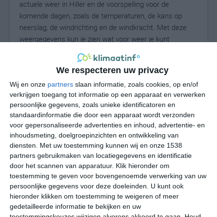
actuele weer in Hiller en de voorspelling voor de
komende dagen, zoals de temperaturen, de kans op
neerslag, de windrichting en de windkracht. Met deze
weergegevens kun je zien wat voor weer je kunt
verwachten in Hiller. Op basis van de klimaatstatistieken
beschrijven we het weer per maand in Hiller. Dit is geen
We respecteren uw privacy
langetermijnverwachting, maar geeft het gemiddelde
weerbeeld voor alle maanden van het jaar. Wil je de
Wij en onze
partners
slaan informatie, zoals cookies, op en/of
verkrijgen toegang tot informatie op een apparaat en verwerken
uitgebreide weersverwachting voor Hiller zien? Op de
persoonlijke gegevens, zoals unieke identificatoren en
pagina met extra weerinformatie tonen we de kans op
standaardinformatie die door een apparaat wordt verzonden
sneeuw, de gevoelstemperatuur, de zichtbaarheid, de
voor gepersonaliseerde advertenties en inhoud, advertentie- en
UV-kracht, de luchtdruk en meer goede weerinfo.
inhoudsmeting, doelgroepinzichten en ontwikkeling van
diensten.
Met uw toestemming kunnen wij en onze 1538
partners gebruikmaken van locatiegegevens en identificatie
door het scannen van apparatuur. Klik hieronder om
24
N
°C
toestemming te geven voor bovengenoemde verwerking van uw
persoonlijke gegevens voor deze doeleinden. U kunt ook
L
hieronder klikken om toestemming te weigeren of meer
W
gedetailleerde informatie te bekijken en uw
toestemmingskeuzes wijzigen alvorens akkoord te gaan.
Houd