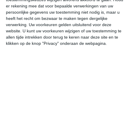
er rekening mee dat voor bepaalde verwerkingen van uw
ma
di
wo
do
vr
persoonlijke gegevens uw toestemming niet nodig is, maar u
heeft het recht om bezwaar te maken tegen dergelijke
verwerking. Uw voorkeuren gelden uitsluitend voor deze
28°
20°
26°
20°
27°
19°
27°
19°
26°
16°
website. U kunt uw voorkeuren wijzigen of uw toestemming te
allen tijde intrekken door terug te keren naar deze site en te
21°C
21°C
23°C
26°C
27°C
26
klikken op de knop "Privacy" onderaan de webpagina.
03:00
06:00
09:00
12:00
15:00
18
03:00
06:00
09:00
12:00
15:00
18
Z 2
Z 2
ZZW 3
ZW 3
WZW 3
WZ
03:00
06:00
09:00
12:00
15:00
18