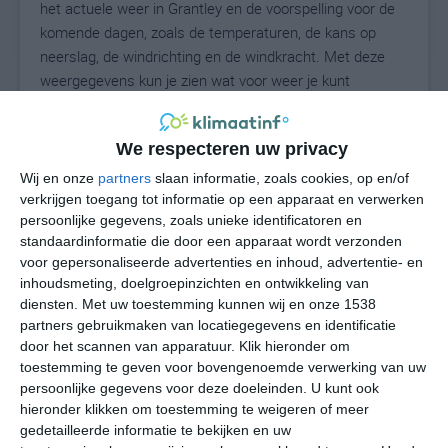
het actuele weer in Grantley en de voorspelling voor de
komende dagen, zoals de temperaturen, de kans op
neerslag, de windrichting en de windkracht. Met deze
weergegevens kun je zien wat voor weer je kunt
verwachten in Grantley. Op basis van de
klimaatstatistieken beschrijven we het weer per maand
We respecteren uw privacy
in Grantley. Dit is geen langetermijnverwachting, maar
geeft het gemiddelde weerbeeld voor alle maanden van
Wij en onze
partners
slaan informatie, zoals cookies, op en/of
het jaar. Wil je de uitgebreide weersverwachting voor
verkrijgen toegang tot informatie op een apparaat en verwerken
persoonlijke gegevens, zoals unieke identificatoren en
Grantley zien? Op de pagina met extra weerinformatie
standaardinformatie die door een apparaat wordt verzonden
tonen we de kans op sneeuw, de gevoelstemperatuur,
voor gepersonaliseerde advertenties en inhoud, advertentie- en
de zichtbaarheid, de UV-kracht, de luchtdruk en meer
inhoudsmeting, doelgroepinzichten en ontwikkeling van
goede weerinfo.
diensten.
Met uw toestemming kunnen wij en onze 1538
partners gebruikmaken van locatiegegevens en identificatie
door het scannen van apparatuur. Klik hieronder om
toestemming te geven voor bovengenoemde verwerking van uw
26
N
°C
persoonlijke gegevens voor deze doeleinden. U kunt ook
hieronder klikken om toestemming te weigeren of meer
L
gedetailleerde informatie te bekijken en uw
W