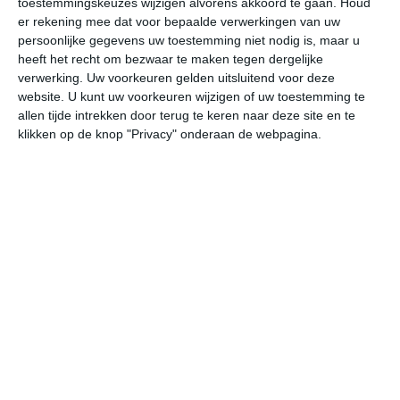
toestemmingskeuzes wijzigen alvorens akkoord te gaan.
Houd
er rekening mee dat voor bepaalde verwerkingen van uw
persoonlijke gegevens uw toestemming niet nodig is, maar u
za
zo
ma
di
wo
heeft het recht om bezwaar te maken tegen dergelijke
verwerking. Uw voorkeuren gelden uitsluitend voor deze
website. U kunt uw voorkeuren wijzigen of uw toestemming te
31°
21°
32°
22°
33°
20°
31°
22°
29°
21°
allen tijde intrekken door terug te keren naar deze site en te
klikken op de knop "Privacy" onderaan de webpagina.
20°C
25°C
29°C
30°C
30°C
26
06:00
09:00
12:00
15:00
18:00
21
06:00
09:00
12:00
15:00
18:00
21
ZW 1
W 1
W 2
WZW 3
ZW 3
ZZ
06:00
09:00
12:00
15:00
18:00
21