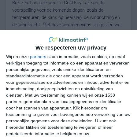
Bekijk het actuele weer in Gold Key Lake en de
voorspelling voor de komende dagen, zoals de
temperaturen, de kans op neerslag, de windrichting en
de windkracht. Met deze weergegevens kun je zien wat
voor weer je kunt verwachten in Gold Key Lake. Op basis
van de klimaatstatistieken beschrijven we het weer per
maand in Gold Key Lake. Dit is geen
We respecteren uw privacy
langetermijnverwachting, maar geeft het gemiddelde
Wij en onze
partners
slaan informatie, zoals cookies, op en/of
weerbeeld voor alle maanden van het jaar. Wil je de
verkrijgen toegang tot informatie op een apparaat en verwerken
uitgebreide weersverwachting voor Gold Key Lake zien?
persoonlijke gegevens, zoals unieke identificatoren en
Op de pagina met extra weerinformatie tonen we de
standaardinformatie die door een apparaat wordt verzonden
voor gepersonaliseerde advertenties en inhoud, advertentie- en
kans op sneeuw, de gevoelstemperatuur, de
inhoudsmeting, doelgroepinzichten en ontwikkeling van
zichtbaarheid, de UV-kracht, de luchtdruk en meer goede
diensten.
Met uw toestemming kunnen wij en onze 1538
weerinfo.
partners gebruikmaken van locatiegegevens en identificatie
door het scannen van apparatuur. Klik hieronder om
toestemming te geven voor bovengenoemde verwerking van uw
persoonlijke gegevens voor deze doeleinden. U kunt ook
24
N
°C
hieronder klikken om toestemming te weigeren of meer
L
gedetailleerde informatie te bekijken en uw