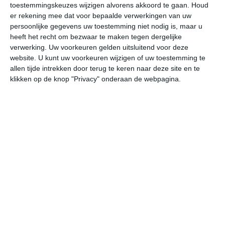
toestemmingskeuzes wijzigen alvorens akkoord te gaan.
Houd
W
er rekening mee dat voor bepaalde verwerkingen van uw
persoonlijke gegevens uw toestemming niet nodig is, maar u
do
vr
za
zo
ma
heeft het recht om bezwaar te maken tegen dergelijke
verwerking. Uw voorkeuren gelden uitsluitend voor deze
website. U kunt uw voorkeuren wijzigen of uw toestemming te
allen tijde intrekken door terug te keren naar deze site en te
28°
20°
28°
19°
28°
19°
27°
18°
28°
16°
klikken op de knop "Privacy" onderaan de webpagina.
25°C
22°C
21°C
20°C
20°C
25
19:00
22:00
01:00
04:00
07:00
10
19:00
22:00
01:00
04:00
07:00
10
WZW 1
W 1
W 1
WNW 1
NW 1
NW