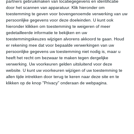
partners gebruikmaken van locatiegegevens en identificatie
door het scannen van apparatuur. Klik hieronder om
toestemming te geven voor bovengenoemde verwerking van uw
31°
21°
30°
20°
31°
21°
31°
19°
31°
21°
persoonlijke gegevens voor deze doeleinden. U kunt ook
hieronder klikken om toestemming te weigeren of meer
22°C
21°C
25°C
28°C
30°C
28
gedetailleerde informatie te bekijken en uw
toestemmingskeuzes wijzigen alvorens akkoord te gaan.
Houd
er rekening mee dat voor bepaalde verwerkingen van uw
03:00
06:00
09:00
12:00
15:00
18
persoonlijke gegevens uw toestemming niet nodig is, maar u
heeft het recht om bezwaar te maken tegen dergelijke
verwerking. Uw voorkeuren gelden uitsluitend voor deze
website. U kunt uw voorkeuren wijzigen of uw toestemming te
03:00
06:00
09:00
12:00
15:00
18
allen tijde intrekken door terug te keren naar deze site en te
klikken op de knop "Privacy" onderaan de webpagina.
ZZW 1
ZZW 0
W 0
ZW 2
ZZW 2
WZ
03:00
06:00
09:00
12:00
15:00
18