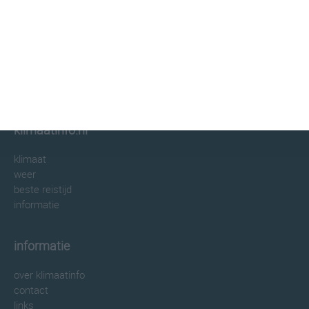
klimaatinfo.nl
klimaat
weer
beste reistijd
informatie
informatie
over klimaatinfo
contact
links