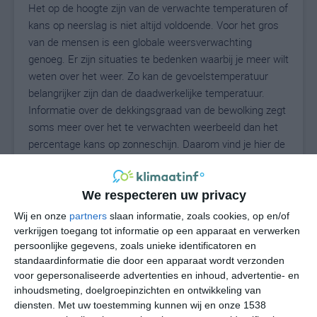
Het op de hoogte zijn van de verwachte temperaturen of
kans op neerslag is niet altijd voldoende. Voor het gros
van de mensen is een globale weersverwachting
genoeg. Er zijn situaties te bedenken waarbij je meer wilt
weten over het weer. Zo kan de gevoelstemperatuur
belangrijker zijn dan de daadwerkelijke temperatuur.
Informatie over de dekkingsgraad van de bewolking zegt
soms meer over het te verwachten weerbeeld dan het
percentage kans op zonneschijn. Daarom vind je hier de
uitgebreide weersvoorspelling voor Glen Rock.
We respecteren uw privacy
25
Wij en onze
partners
slaan informatie, zoals cookies, op en/of
N
°C
verkrijgen toegang tot informatie op een apparaat en verwerken
L
persoonlijke gegevens, zoals unieke identificatoren en
standaardinformatie die door een apparaat wordt verzonden
W
voor gepersonaliseerde advertenties en inhoud, advertentie- en
inhoudsmeting, doelgroepinzichten en ontwikkeling van
vr
za
zo
ma
di
diensten.
Met uw toestemming kunnen wij en onze 1538