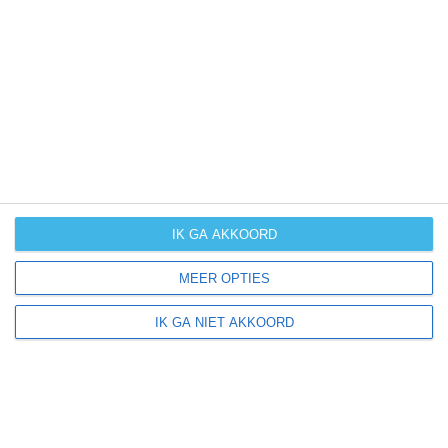
UV-index
UV 0
Glen Rock ligt in:
Amerika
Noord-Amerika
Verenigde Staten van Amerika
IK GA AKKOORD
Pennsylvania
MEER OPTIES
IK GA NIET AKKOORD
Klimaatinfo van Pennsylvania
Het actuele weer en de weersvoorspelling voor de
komende dagen of weken zeggen niets over hoe het
weer in andere maanden kan zijn. Wil je een indicatie
hebben van hoe het weer gemiddeld is in Pennsylvania?