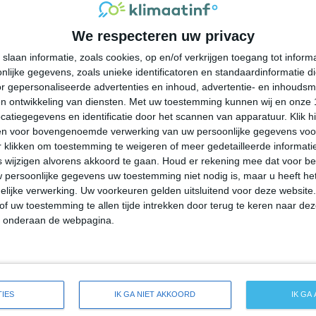
32°
19°
31°
21°
29°
20°
24°
16°
We respecteren uw privacy
26°C
24°C
23°C
22°C
23°C
slaan informatie, zoals cookies, op en/of verkrijgen toegang tot infor
lijke gegevens, zoals unieke identificatoren en standaardinformatie d
r gepersonaliseerde advertenties en inhoud, advertentie- en inhoudsm
20:00
23:00
02:00
05:00
08:00
n ontwikkeling van diensten.
Met uw toestemming kunnen wij en onze 
atiegegevens en identificatie door het scannen van apparatuur. Klik 
en voor bovengenoemde verwerking van uw persoonlijke gegevens voo
 klikken om toestemming te weigeren of meer gedetailleerde informatie
20:00
23:00
02:00
05:00
08:00
wijzigen alvorens akkoord te gaan.
Houd er rekening mee dat voor b
 persoonlijke gegevens uw toestemming niet nodig is, maar u heeft h
ZW 2
ZZW 1
W 0
ZZW 1
WZW 1
lijke verwerking. Uw voorkeuren gelden uitsluitend voor deze website
of uw toestemming te allen tijde intrekken door terug te keren naar deze
" onderaan de webpagina.
20:00
23:00
02:00
05:00
08:00
eide weersverwachting voor Fox Chase
IES
IK GA NIET AKKOORD
IK GA