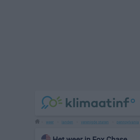
weer
landen
verenigde staten
pennsylvania
>
>
>
>
Het weer in Fox Chase