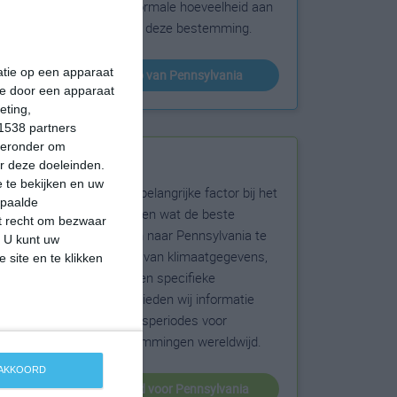
sneeuw en de normale hoeveelheid aan
zonneschijn voor deze bestemming.
matie op een apparaat
klimaatinfo van Pennsylvania
ie door een apparaat
eting,
1538 partners
hieronder om
Beste reistijd
r deze doeleinden.
 te bekijken en uw
Het weer is een belangrijke factor bij het
epaalde
reizen. Wil je weten wat de beste
et recht om bezwaar
maanden zijn om naar Pennsylvania te
. U kunt uw
reizen? Op basis van klimaatgegevens,
 site en te klikken
weersextremen en specifieke
weerinformatie bieden wij informatie
over de beste reisperiodes voor
duizenden bestemmingen wereldwijd.
 AKKOORD
beste reistijd voor Pennsylvania