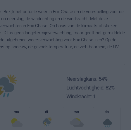
. Bekijk het actuele weer in Fox Chase en de voorspelling voor de
op neerslag, de windrichting en de windkracht. Met deze
verwachten in Fox Chase. Op basis van de klimaatstatistieken
. Dit is geen langetermijnverwachting, maar geeft het gemiddelde
e de uitgebreide weersverwachting voor Fox Chase zien? Op de
ns op sneeuw, de gevoelstemperatuur, de zichtbaarheid, de UV-
Neerslagkans: 54%
Luchtvochtigheid: 82%
Windkracht: 1
ma
di
wo
do