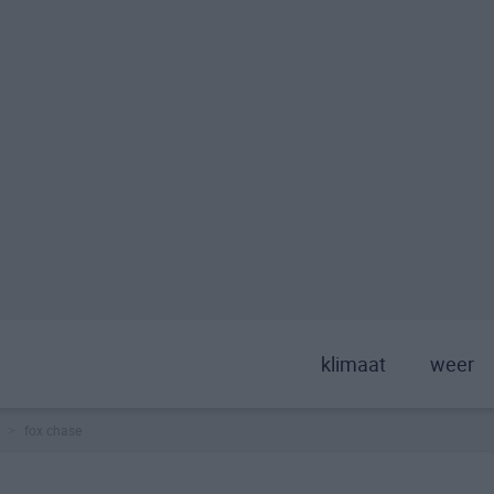
klimaat
weer
fox chase
>