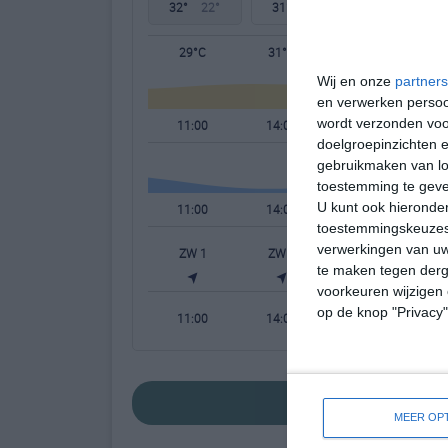
32°
22°
31°
21°
32°
21°
29°C
31°C
30°C
Wij en onze
partners
en verwerken persoon
wordt verzonden voo
11:00
14:00
17:00
doelgroepinzichten e
gebruikmaken van loc
toestemming te gev
U kunt ook hieronder
11:00
14:00
17:00
toestemmingskeuzes 
verwerkingen van uw
ZW 1
ZW 2
ZW 2
te maken tegen derge
voorkeuren wijzigen 
op de knop "Privacy
11:00
14:00
17:00
bekijk de uitgebr
MEER OPT