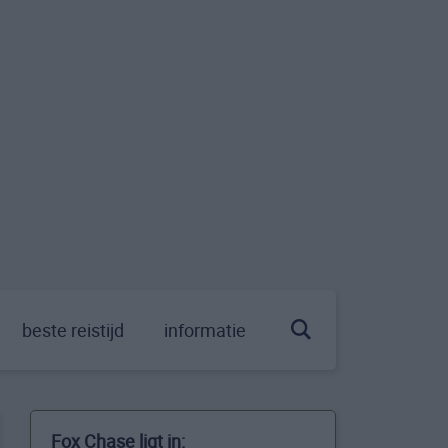
beste reistijd
informatie
Fox Chase ligt in: