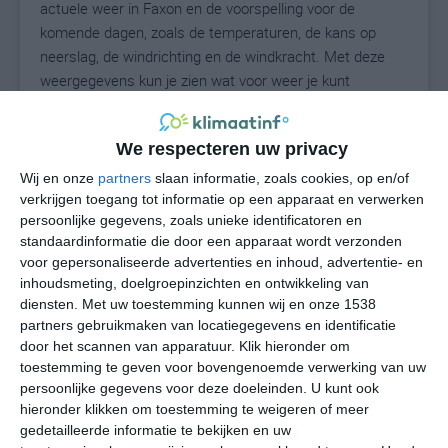
actuele weer in Faxon en de voorspelling voor de
komende dagen, zoals de temperaturen, de kans op
neerslag, de windrichting en de windkracht. Met deze
weergegevens kun je zien wat voor weer je kunt
verwachten in Faxon. Op basis van de
klimaatstatistieken beschrijven we het weer per maand
We respecteren uw privacy
in Faxon. Dit is geen langetermijnverwachting, maar
geeft het gemiddelde weerbeeld voor alle maanden van
Wij en onze
partners
slaan informatie, zoals cookies, op en/of
het jaar. Wil je de uitgebreide weersverwachting voor
verkrijgen toegang tot informatie op een apparaat en verwerken
persoonlijke gegevens, zoals unieke identificatoren en
Faxon zien? Op de pagina met extra weerinformatie
standaardinformatie die door een apparaat wordt verzonden
tonen we de kans op sneeuw, de gevoelstemperatuur,
voor gepersonaliseerde advertenties en inhoud, advertentie- en
de zichtbaarheid, de UV-kracht, de luchtdruk en meer
inhoudsmeting, doelgroepinzichten en ontwikkeling van
goede weerinfo.
diensten.
Met uw toestemming kunnen wij en onze 1538
partners gebruikmaken van locatiegegevens en identificatie
door het scannen van apparatuur. Klik hieronder om
toestemming te geven voor bovengenoemde verwerking van uw
24
N
°C
persoonlijke gegevens voor deze doeleinden. U kunt ook
hieronder klikken om toestemming te weigeren of meer
L
gedetailleerde informatie te bekijken en uw
W