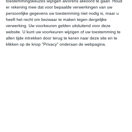
toestemmingskeuzes wijzigen alvorens akkoord te gaan.
Houd
er rekening mee dat voor bepaalde verwerkingen van uw
persoonlijke gegevens uw toestemming niet nodig is, maar u
ma
di
wo
do
vr
heeft het recht om bezwaar te maken tegen dergelijke
verwerking. Uw voorkeuren gelden uitsluitend voor deze
website. U kunt uw voorkeuren wijzigen of uw toestemming te
29°
18°
29°
20°
28°
16°
28°
18°
27°
15°
allen tijde intrekken door terug te keren naar deze site en te
klikken op de knop "Privacy" onderaan de webpagina.
19°C
19°C
20°C
26°C
28°C
28
02:00
05:00
08:00
11:00
14:00
17
02:00
05:00
08:00
11:00
14:00
17
WNW 0
ZZW 0
Z 0
ZZW 2
ZW 3
WZ
02:00
05:00
08:00
11:00
14:00
17